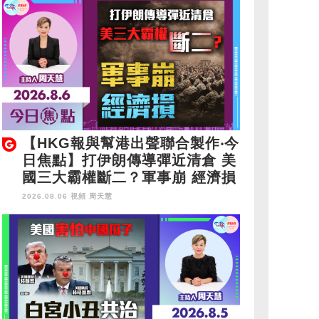
【HKG報與幫港出聲聯合製作‧今
日焦點】打伊朗傳導彈近清倉 美
國三大霸權斷二？軍事崩 經濟損
2026.08.06 視頻
周天慧