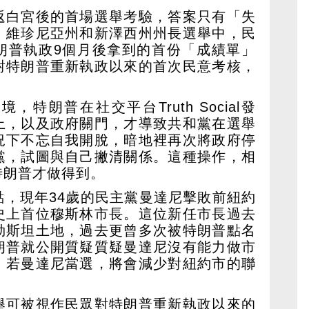
返白宮後的首場選舉考驗，答案只有「失
、維珍尼亞州和新澤西州州長選舉中，民
朗普執政9個月後拿到的首份「成績單」
對特朗普重新執政以來的首次民意考核，
特朗普在社交平台Truth Social發
上，以及政府關門，才導致共和黨在選舉
況下不忘自我開脫，暗地裡再次將政府停
黨，試圖與自己撇清關係。這種操作，相
特朗普才做得到。
點，現年34歲的民主黨曼達尼擊敗前紐約
史上首位穆斯林市長。這位新任市長過去
勒斯坦土地，過去更曾多次被特朗普點名
朗普就公開質疑質疑曼達尼沒有能力做市
，若曼達尼當選，將會減少對紐約市的聯
舉可被視作民眾對特朗普重新執政以來的