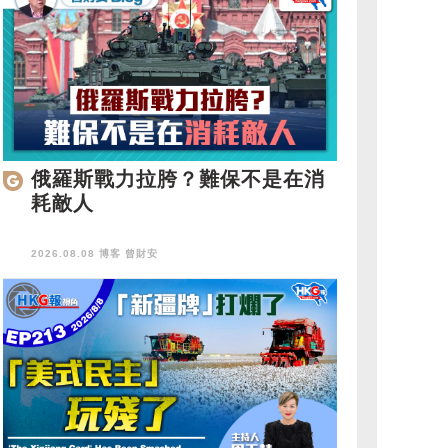
俄羅斯戰力拉胯？難保不是在消
耗敵人
2026.08.08 博客
曾財安