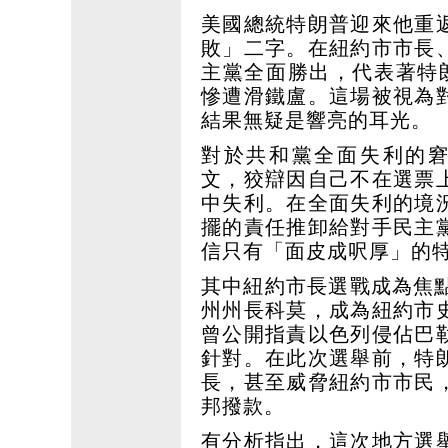
美國總統特朗普迎來他重
敗」二字。在紐約市市長
主黨全面勝出，代表著特
慘遭滑鐵盧。這場被視為
結果無疑是響亮的耳光。
對於共和黨全面失利的窘境，
文，狡辯因自己不在選票
中失利。在全面失利的境
擺的責任推卸給對手民主
信只有「面皮成呎厚」的
其中紐約市長選戰成為焦
州州長科莫，成為紐約市
曾公開指責以色列侵佔巴
針對。在此次選舉前，特
長，甚至威脅紐約市市民
邦撥款。
有分析指出，這次地方選