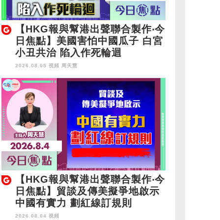
【HKG報與幫港出聲聯合製作‧今
日焦點】美國害怕中國瓜子 白宮
小丑共治 陷入作死輪迴
2026.08.05 視頻
周天慧
【HKG報與幫港出聲聯合製作‧今
日焦點】貿談及傳美擬爭地啟示
中國有實力 劃紅線訂規則
2026.08.04 視頻