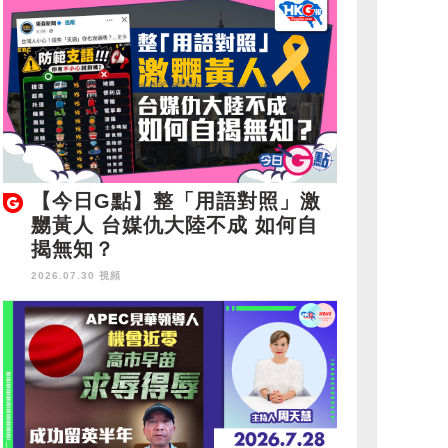
【今日G點】整「用語對照」激
嬲黃人 台媒仇大陸不成 如何自
揭無知？
2026.07.30 視頻