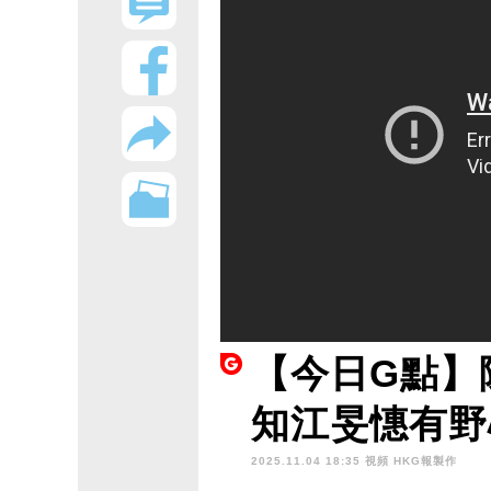
【今日G點】
知江旻憓有野
2025.11.04 18:35 視頻
HKG報製作