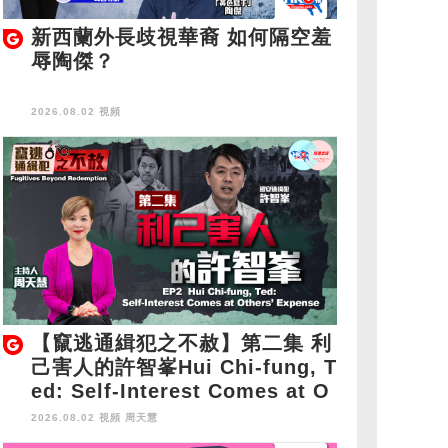
新西蘭外長歧視華裔 如何隔空羞
辱陶傑？
2026.08.02 視頻
【竄逃通緝犯之不赦】第二集 利
己害人的許智峯Hui Chi-fung, T
ed: Self-Interest Comes at O
thers' Expense
2026.08.02 視頻
周天慧