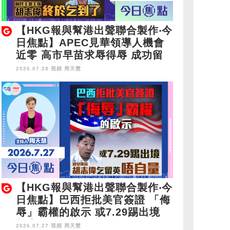
【HKG報與幫港出聲聯合製作‧今
日焦點】APEC見華領導人機會
近零 高市早苗求辱得辱 成功留
英半年 胡志偉終於乞到了
2026.07.28 視頻
周天慧
【HKG報與幫港出聲聯合製作‧今
日焦點】巴西拒批美官簽證 「侮
辱」霸權的啟示 或7.29踢出境
胡志偉乞留英唔自量
2026.07.27 視頻
周天慧