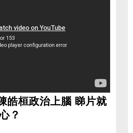
陳皓桓政治上腦 睇片就
心？