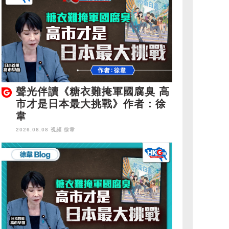
聲光伴讀《糖衣難掩軍國腐臭 高
市才是日本最大挑戰》作者：徐
韋
2026.08.08 視頻
徐韋