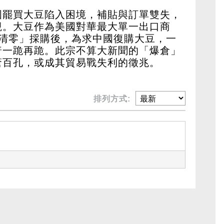
國罷買大豆陷入困境，補貼與訂單雙失，
觀。大豆作為美國對華最大單一出口商
「清零」採購後，為求中國復購大豆，一
普一跪再跪。此宗不算大新聞的「爆倉」
瘡百孔，或成其貿易戰失利的徵兆。
排列方式: