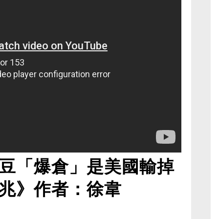
豆「爆倉」是美國輸掉
兆》作者：徐韋