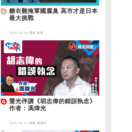
糖衣難掩軍國腐臭 高市才是日本
最大挑戰
2026.08.04 博客
徐韋
聲光伴讀《胡志偉的錯誤執念》
作者：馮煒光
2026.08.03 視頻
馮煒光