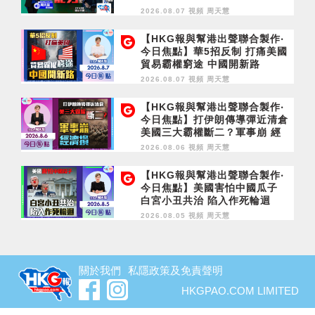
2026.08.07 視頻
周天慧
【HKG報與幫港出聲聯合製作‧
今日焦點】華5招反制 打痛美國
貿易霸權窮途 中國開新路
2026.08.07 視頻
周天慧
【HKG報與幫港出聲聯合製作‧
今日焦點】打伊朗傳導彈近清倉
美國三大霸權斷二？軍事崩 經
濟損
2026.08.06 視頻
周天慧
【HKG報與幫港出聲聯合製作‧
今日焦點】美國害怕中國瓜子
白宮小丑共治 陷入作死輪迴
2026.08.05 視頻
周天慧
關於我們
私隱政策及免責聲明
HKGPAO.COM LIMITED