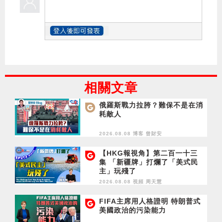
相關文章
俄羅斯戰力拉胯？難保不是在消
耗敵人
2026.08.08 博客
曾財安
【HKG報視角】第二百一十三
集 「新疆牌」打爛了「美式民
主」玩殘了
2026.08.08 視頻
周天慧
FIFA主席用人格證明 特朗普式
美國政治的污染能力