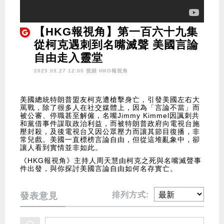
【HKG報視角】第一百六十九集
從柯克遇刺到名嘴滅聲 美國言論
自由走入靈堂
2025.09.27 12:00 視頻
HKG報視角
美國總統特朗普盟友柯克遭槍擊身亡，引發美國左右大
罵戰，除了很多人在社交媒體上，因為「言論不當」而
被公審、停職甚至解僱，名嘴Jimmy Kimmel因諷刺共
和黨借事件謀取政治利益，而被特朗普政府向電視台施
壓封殺，及後電視台又因公眾壓力而讓其節目復播，非
常兒戲。美國一直標榜言論自由，但從這堆亂象中，卻
讓人看到實情並非如此。
《HKG報視角》主持人周天慧由柯克之死與名嘴滅聲事
件出發，與你探討美國言論自由如何名存實亡。
排列方式:
發表意見