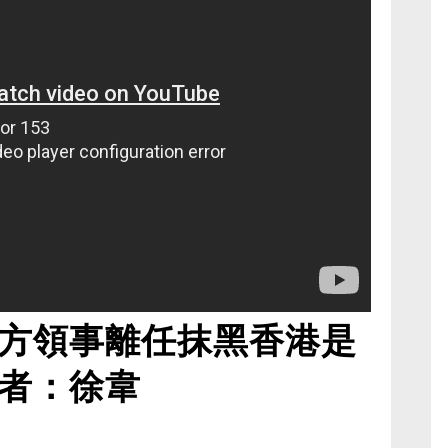
方領事離任抹黑香港是
者：徐韋