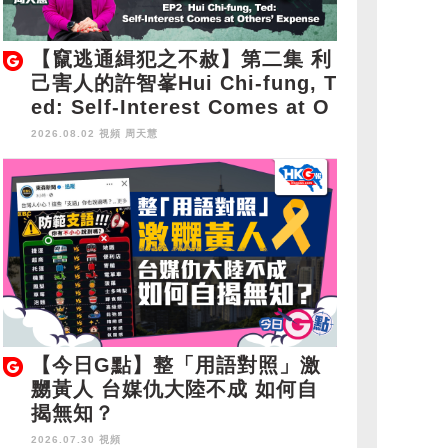
【竄逃通緝犯之不赦】第二集 利
己害人的許智峯Hui Chi-fung, T
ed: Self-Interest Comes at O
thers' Expense
2026.08.02 視頻
周天慧
【今日G點】整「用語對照」激
嬲黃人 台媒仇大陸不成 如何自
揭無知？
2026.07.30 視頻