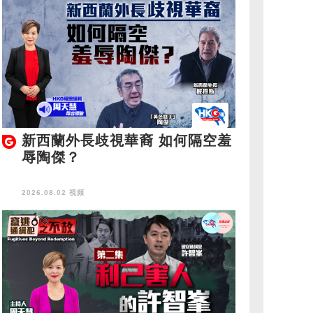
新西蘭外長歧視華裔 如何隔空羞
辱陶傑？
2026.08.02 視頻