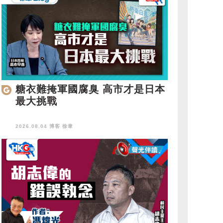
糖衣難掩軍國腐臭 高市才是日本
最大挑戰
2026.08.04 博客
徐韋