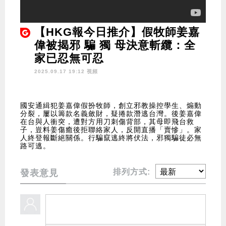
【HKG報今日推介】假牧師姜嘉
偉被揭邪 騙 獨 母決意斬纜：全
家已忍無可忍
2025.09.17 19:12 視頻
國安通緝犯姜嘉偉假扮牧師，創立邪教操控學生、煽動
分裂，屢以籌款名義斂財，疑捲款潛逃台灣。後姜嘉偉
在台與人衝突，遭對方用刀刺傷背部，其母即飛台救
子，豈料姜傷癒後拒聯絡家人，反開直播「賣慘」。家
人終登報斷絕關係。行騙竄逃終將伏法，邪獨騙徒必無
路可逃。
排列方式:
發表意見