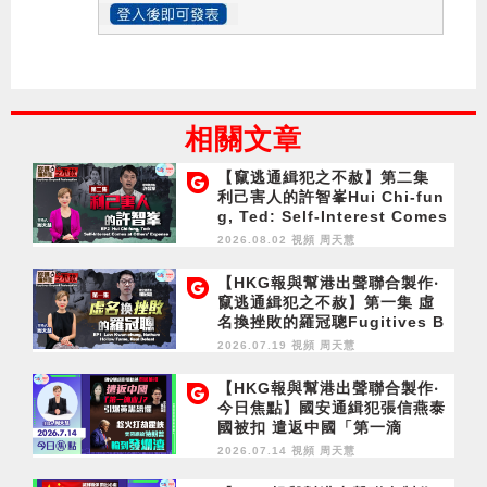
相關文章
【竄逃通緝犯之不赦】第二集
利己害人的許智峯Hui Chi-fun
g, Ted: Self-Interest Comes
at Others' Expense
2026.08.02 視頻
周天慧
【HKG報與幫港出聲聯合製作‧
竄逃通緝犯之不赦】第一集 虛
名換挫敗的羅冠聰Fugitives B
eyond Redemption EP1 La
2026.07.19 視頻
周天慧
w Kwun-chung, Nathan: Ho
llow Fame, Real Defeat
【HKG報與幫港出聲聯合製作‧
今日焦點】國安通緝犯張信燕泰
國被扣 遣返中國「第一滴
血」？ 引爆黃黑恐懼 趁火打劫
2026.07.14 視頻
周天慧
霍峽 特朗普輸到發爛渣