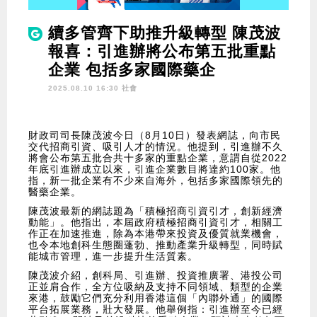
續多管齊下助推升級轉型 陳茂波
報喜：引進辦將公布第五批重點
企業 包括多家國際藥企
2025.08.10 16:30 社會
財政司司長陳茂波今日（8月10日）發表網誌，向市民
交代招商引資、吸引人才的情況。他提到，引進辦不久
將會公布第五批合共十多家的重點企業，意謂自從2022
年底引進辦成立以來，引進企業數目將達約100家。他
指，新一批企業有不少來自海外，包括多家國際領先的
醫藥企業。
陳茂波最新的網誌題為「積極招商引資引才，創新經濟
動能」。他指出，本屆政府積極招商引資引才，相關工
作正在加速推進，除為本港帶來投資及優質就業機會，
也令本地創科生態圈蓬勃、推動產業升級轉型，同時賦
能城市管理，進一步提升生活質素。
陳茂波介紹，創科局、引進辦、投資推廣署、港投公司
正並肩合作，全方位吸納及支持不同領域、類型的企業
來港，鼓勵它們充分利用香港這個「內聯外通」的國際
平台拓展業務，壯大發展。他舉例指：引進辦至今已經