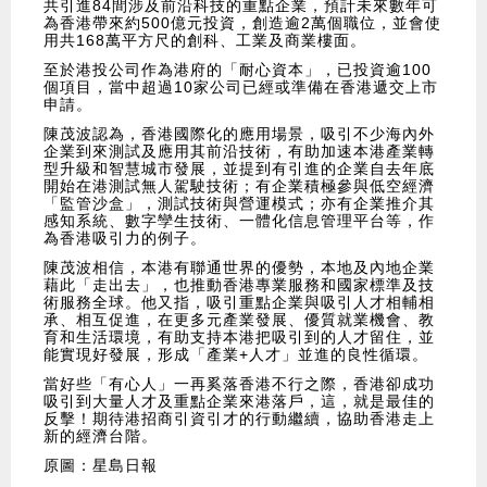
共引進84間涉及前沿科技的重點企業，預計未來數年可
為香港帶來約500億元投資，創造逾2萬個職位，並會使
用共168萬平方尺的創科、工業及商業樓面。
至於港投公司作為港府的「耐心資本」，已投資逾100
個項目，當中超過10家公司已經或準備在香港遞交上市
申請。
陳茂波認為，香港國際化的應用場景，吸引不少海內外
企業到來測試及應用其前沿技術，有助加速本港產業轉
型升級和智慧城市發展，並提到有引進的企業自去年底
開始在港測試無人駕駛技術；有企業積極參與低空經濟
「監管沙盒」，測試技術與營運模式；亦有企業推介其
感知系統、數字孿生技術、一體化信息管理平台等，作
為香港吸引力的例子。
陳茂波相信，本港有聯通世界的優勢，本地及內地企業
藉此「走出去」，也推動香港專業服務和國家標準及技
術服務全球。他又指，吸引重點企業與吸引人才相輔相
承、相互促進，在更多元產業發展、優質就業機會、教
育和生活環境，有助支持本港把吸引到的人才留住，並
能實現好發展，形成「產業+人才」並進的良性循環。
當好些「有心人」一再奚落香港不行之際，香港卻成功
吸引到大量人才及重點企業來港落戶，這，就是最佳的
反擊！期待港招商引資引才的行動繼續，協助香港走上
新的經濟台階。
原圖：星島日報