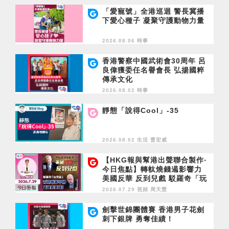
「愛寵號」全港巡迴 警長冀播
下愛心種子 凝聚守護動物力量
2026.08.06 時事
香港警察中國武術會30周年 呂
良偉獲委任名譽會長 弘揚國粹
傳承文化
2026.08.02 時事
靜態「說得Cool」-35
2026.08.02 生活
曹宏威
【HKG報與幫港出聲聯合製作‧
今日焦點】轉軚燒錢遏影響力
美國反華 反到兒戲 駁羅奇「玩
完論」 香港唔靠中國 唔通靠美
2026.07.29 視頻
周天慧
國？
劍擊世錦團體賽 香港男子花劍
刺下銀牌 勇奪佳績！