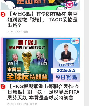
【今日G點】打伊朗冇晒符 美軍
頹到要徵「妙計」 TACO妥協是
出路？
2026.08.04 視頻
【HKG報與幫港出聲聯合製作‧今
日焦點】剿「奴」 足球界反FIFA
恩芬天奴 本質是全球反特朗普
2026.08.03 視頻
周天慧