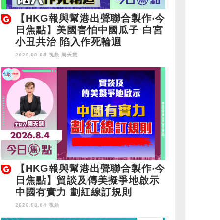
【HKG報與幫港出聲聯合製作‧今
日焦點】美國害怕中國瓜子 白宮
小丑共治 陷入作死輪迴
2026.08.05 視頻
周天慧
【HKG報與幫港出聲聯合製作‧今
日焦點】貿談及傳美擬爭地啟示
中國有實力 劃紅線訂規則
2026.08.04 視頻