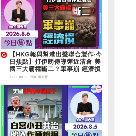
【HKG報與幫港出聲聯合製作‧今
日焦點】打伊朗傳導彈近清倉 美
國三大霸權斷二？軍事崩 經濟損
2026.08.06 視頻
周天慧