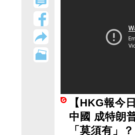
【HKG報今日推
中國 成特朗
「莫須有」？