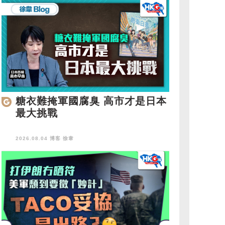
糖衣難掩軍國腐臭 高市才是日本
最大挑戰
2026.08.04 博客
徐韋