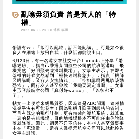
亂噏毋須負責 曾是黃人的「特
權」
2025.06.28 20:00 博客
李湮
俗語有云：「飯可以亂吃，話不能亂講。」可是如今很
多人在網絡上放飛自我，什麼話都能說出口。
6月23日，有一名港女在社交平台Threads上分享「驚
嚇經驗」，指自己乘搭某間航空公司的航班返港時，飛
機竟然「好明顯去咗深圳機場」。女事主表示，在即將
落機的時候突然感到「極快速咁樣急升」，指責「機師
又唔講嘢，又冇人安撫情緒」、「空姐講嘢甩甩咳咳勁
恐怖」，同行友人甚至曾說「我哋要寫定遺囑」。女事
主形容該航空公司「真係好worse」、「以後都不
了」。
帖文一出便惹來網民質疑，因為這是ABC問題：這種情
況幾乎沒有可能發生！因為飛機升降受到嚴格的管制，
而且有既定的飛行計劃，更有精確的導航系統，就算萬
一真的是去錯機場，目的地機場根本不可能任由你說降
落就降落。因此，網民不只不信任，有些人甚至質疑事
主在「呃流量」，還有人溫提示航空公司可以就此控告
女事主誹謗。