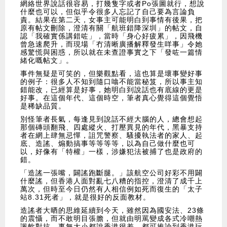
網絡世界說話很容易，打幾隻字或者Po張圖就行，想說
什麼也可以，但似乎令很多人忘記了自己要為言論負
責。結果在第二天，女事主可能明白到事情有後果，把
原有帖文刪除，澄清有關「航班錯降深圳」的帖文，自
認「我確實係講錯咗」，當時「身心好疲累」，因飛機
曾急速爬升，而現場「冇清晰廣播解釋發生咩事」令她
感驚慌與困惑，所以就在未查證事實之下「發咗一篇情
緒化嘅帖文」。
事件無疑是可笑的，但樂觀點看，這也算是壞事變好事
的例子：很多人不知到隨口噏不能當秘笈，所以事主知
錯能改，已經算是好事，她明白到說話也有底線的更是
好事。在這個年代、這個時空，筆者真心覺得這個覺悟
是稀缺品質。
別怪筆者長氣，每逢見到說話不經大腦的人，總會想起
那個磚頭翻飛、四處縱火、打壓異見的年代，黑暴支持
者在網上肆無忌憚，詛咒警察、騷擾執法者的家人、起
底、造謠、煽動搞事等等等等，以為自己做什麼也可
以，好像有「特權」一樣，涉嫌犯法被捕了也是政府的
錯。
「造謠一張嘴，闢謠跑斷腿。」該航空公司好彩不用闢
什麼謠，但香港人面對亂七八糟的指控，澄清了成千上
萬次，但時至今日仍然有人相信例如死而復生的「太子
站8.31死者」，就是很好的反面教材。
造謠者大晒的思維延續到今天，雖然因為國安法、23條
的震懾，而不敢明目張膽，但就由明罵變成各式冷嘲熱
諷軟對抗，事無大小都說香港很差，都可推論到香港玩