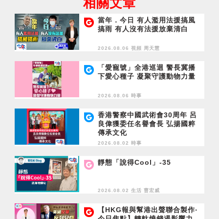
相關文章
當年．今日 有人濫用法援搞風
搞雨 有人沒有法援放棄清白
2026.08.06 視頻
周天慧
「愛寵號」全港巡迴 警長冀播
下愛心種子 凝聚守護動物力量
2026.08.06 時事
香港警察中國武術會30周年 呂
良偉獲委任名譽會長 弘揚國粹
傳承文化
2026.08.02 時事
靜態「說得Cool」-35
2026.08.02 生活
曹宏威
【HKG報與幫港出聲聯合製作‧
今日焦點】轉軚燒錢遏影響力