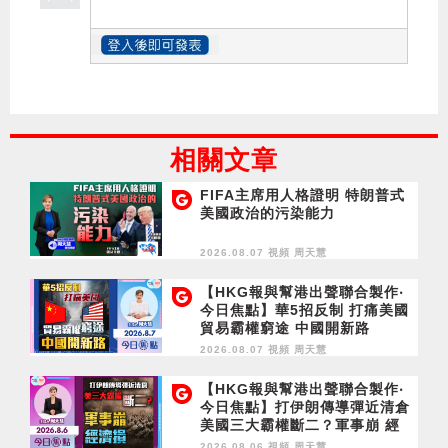
相關文章
FIFA主席用人格證明 特朗普式
美國政治的污染能力
2026.08.07 視頻
周天慧
【HKG報與幫港出聲聯合製作‧
今日焦點】華5招反制 打痛美國
貿易霸權窮途 中國開新路
2026.08.07 視頻
周天慧
【HKG報與幫港出聲聯合製作‧
今日焦點】打伊朗傳導彈近清倉
美國三大霸權斷二？軍事崩 經
濟損
2026.08.06 視頻
周天慧