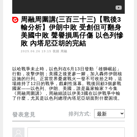
周融周圍講(三百三十三)【戰後3
輸分析】伊朗中敗 受創但可翻身
美國中敗 聲譽損馬仔傷 以色列慘
敗 內塔尼亞胡的完結
2025.06.26 19:15 視頻
周融
以哈戰爭未止時，以色列在6月13日發動「雄獅崛起」
行動，攻擊伊朗；美國之後更參一腳，加入轟炸伊朗核
設施的行列。正當世界憂慮戰火一發不可收拾之時，這
場維持了12日的戰爭，戲劇性落幕。戰後回顧3個參戰
國家——以色列、伊朗、美國，誰是贏家輸家？今集
《周融周圍講》，周融細談以伊美3國在以伊戰爭中輸
了什麼，尤其是以色列總理內塔尼亞胡面對什麼困境。
排列方式:
發表意見