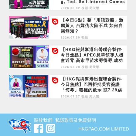
g, Ted: Self-Interest Comes
at Others' Expense
2026.08.02 視頻
周天慧
【今日G點】整「用語對照」激
嬲黃人 台媒仇大陸不成 如何自
揭無知？
2026.07.30 視頻
【HKG報與幫港出聲聯合製作‧
今日焦點】APEC見華領導人機
會近零 高市早苗求辱得辱 成功
留英半年 胡志偉終於乞到了
2026.07.28 視頻
周天慧
【HKG報與幫港出聲聯合製作‧
今日焦點】巴西拒批美官簽證
「侮辱」霸權的啟示 或7.29踢
出境 胡志偉乞留英唔自量
2026.07.27 視頻
周天慧
關於我們
私隱政策及免責聲明
HKGPAO.COM LIMITED