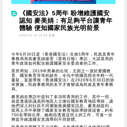
《國安法》5周年 盼增維護國安
認知 麥美娟：有足夠平台讓青年
體驗 便知國家民族光明前景
2025.06.19 16:00 社會
今年6月30日是《香港國安法》生效5周年，民政及青年
事務局局長麥美娟接受《星島日報》專訪，大談當局的
青年政策如何配合維護國家安全委員會的工作。
眾所周知，2019年黑暴的出現，主因之一源於愛國教
育、國安教育等等的缺失，令仇中恨國思想在年輕一代
蔓延，直接導致《香港國安法》在2020年6月30日的頒
布實施，民政事務局的名字才會變成為民政及青年事務
局。
麥美娟在專訪中提到了多項民青局的工作。其中一招，
就是透過區議員與地區人士擔任國安教育地區導師，讓
他們深入到社區不同層面推廣國安訊息。麥美娟提到，
當局上月中舉辦了國家安全教育地區導師座談會，約有
700名導師出席。她相信透過這些人的工作，可進一步
將提升維護國安意識帶到不同群體。