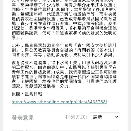
民青局亦舉辦了不少活動。今年適值東江水供港60周
年，當局舉辦了不少活動，向青少年介紹東江水設施；
同時今年也是抗戰勝利80周年，當局舉辦了多項考察活
動，希望讓年輕一代認識了解防衛設施等等；而中央援
建的青衣社區隔離設施，已改成青年發展及國民教育基
地，青少年可在這裡進行升旗、中式步操等陪訓。麥美
娟深信，香港青少年很優秀，若有足夠平台與機會讓他
們體驗與認識，便可「知道國家和民族的發展的光明前
景」。
此外，民青局還鼓勵青少年參與「青年國安大使培訓計
劃」，與公民教育委員會合辦的「有問有答《基本法》
問答比賽」等等，活動多元化，成功吸引不少人參與。
教育從來不是易事，得下水磨工夫，用很大耐心及細緻
的工作配合。由這個專訪中，市民可以了解到民青局在
青年工作的目標及努力成果。我們期望這些工作可以繼
續有序進行，讓市民特別是年輕一代由不同渠道認識國
家，了解國情，培養他們的愛國情懷，引導他們為守護
國家、貢獻國家發展盡一分力。
原圖：星島日報
https://www.stheadline.com/politics/3465788/
排列方式:
發表意見