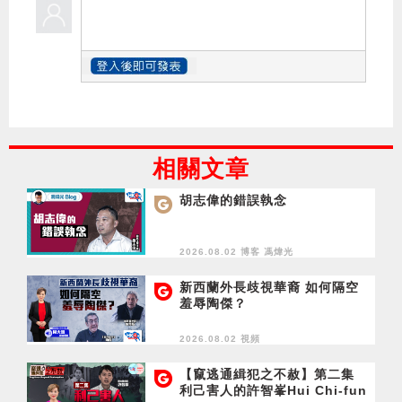
相關文章
胡志偉的錯誤執念
2026.08.02 博客
馮煒光
新西蘭外長歧視華裔 如何隔空
羞辱陶傑？
2026.08.02 視頻
【竄逃通緝犯之不赦】第二集
利己害人的許智峯Hui Chi-fun