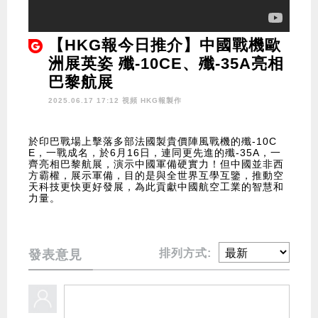
【HKG報今日推介】中國戰機歐
洲展英姿 殲-10CE、殲-35A亮相
巴黎航展
2025.06.17 17:12 視頻
HKG報製作
於印巴戰場上擊落多部法國製貴價陣風戰機的殲-10C
E，一戰成名，於6月16日，連同更先進的殲-35A，一
齊亮相巴黎航展，演示中國軍備硬實力！但中國並非西
方霸權，展示軍備，目的是與全世界互學互鑒，推動空
天科技更快更好發展，為此貢獻中國航空工業的智慧和
力量。
排列方式:
發表意見