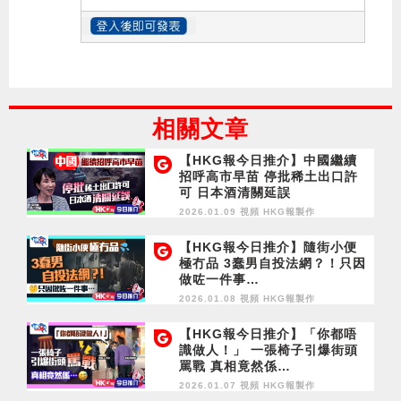
相關文章
【HKG報今日推介】中國繼續
招呼高市早苗 停批稀土出口許
可 日本酒清關延誤
2026.01.09 視頻
HKG報製作
【HKG報今日推介】隨街小便
極冇品 3蠢男自投法網？！只因
做咗一件事…
2026.01.08 視頻
HKG報製作
【HKG報今日推介】「你都唔
識做人！」 一張椅子引爆街頭
罵戰 真相竟然係…
2026.01.07 視頻
HKG報製作