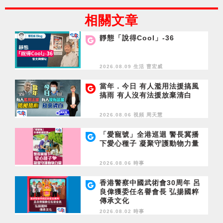
相關文章
靜態「說得Cool」-36
2026.08.09 生活
曹宏威
當年．今日 有人濫用法援搞風
搞雨 有人沒有法援放棄清白
2026.08.06 視頻
周天慧
「愛寵號」全港巡迴 警長冀播
下愛心種子 凝聚守護動物力量
2026.08.06 時事
香港警察中國武術會30周年 呂
良偉獲委任名譽會長 弘揚國粹
傳承文化
2026.08.02 時事