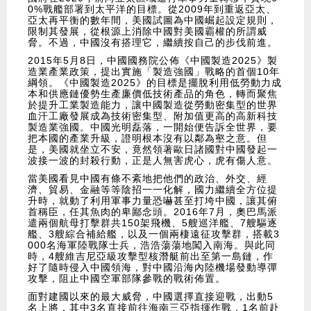
0%戰艦部署到太平洋的目標。從2009年到重返亞太、
亞太再平衡的數年間，美國試圖為中國崛起設定規則，
限制其發展，從根源上消除中國對美國霸權的所謂威
脅。不過，中國沒有搭理它，繼續按自己的步伐前進。
2015年5月8日，中國國務院公佈《中國製造2025》製
造業產業政策，提出實施「製造強國」戰略的首個10年
綱領。《中國製造2025》的目標是擺脫利用低勞動力成
本和供應鏈優勢生產廉價低技術產品的角色，轉而聚焦
於提升工業製造能力，讓中國製造從勞動密集型的世界
血汗工廠發展成為技術密集型、附加值更高的高新科技
製造業強國。中國光明磊落，一開始便告訴全世界，要
把本國的產業升級，證明根本沒有以鄰為壑之意。但
是，美國就坐立不安，竟然領著歐日諸國對中國發起一
波接一波的封殺行動，正是人無害虎心，虎有傷人意。
當美國看見中國有條不紊地把他們的政治、外交、經
濟、貿易、金融等等陰招一一化解，國力繼續全方位提
升時，就動了利用軍事力量恐嚇甚至打垮中國，讓其俯
首稱臣，任其魚肉的卑鄙念頭。2016年7月，奧巴馬派
遣兩個航母打擊群共150架飛機、5艘巡洋艦、7艘驅逐
艦、3艘綜合補給艦，以及一個兩棲遠征攻擊群，搭載3
000名海軍陸戰隊士兵，浩浩蕩蕩地闖入南海。與此同
時，4艘維吉尼亞級攻擊型核潛艇前出至第一島鏈，作
好了隨時侵入中國領海，對中國沿海內陸機場發動導彈
攻擊，阻止中國空軍部隊參戰的戰術佈置。
面對建國以來的最大威脅，中國選擇直接迎戰，出動5
名上將，其中3名直接前往海南三亞指揮作戰，1名前赴