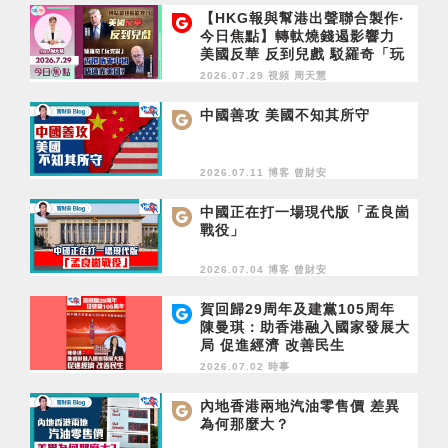
【HKG報與幫港出聲聯合製作‧
今日焦點】轉軚燒錢遏影響力
美國反華 反到兒戲 駁羅奇「玩
完論」 香港唔靠中國 唔通靠美
2026.07.29 視頻
周天慧
國？
中國善攻 美國不知其所守
2026.07.11 博客
曾財安
中國正在打一場現代版「孟良崮
戰役」
2026.07.04 博客
曾財安
賀回歸29周年及建黨105周年
陳曼琪：助香港融入國家發展大
局 促進經濟 改善民生
2026.07.02 時事
內地香港兩地汽油零售價 差異
為何那麼大？