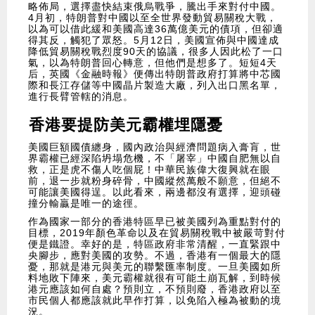
略佈局，選擇盡快結束俄烏戰爭，騰出手來對付中國。
4月初，特朗普對中國以至全世界發動貿易關稅大戰，
以為可以借此緩和美國高達36萬億美元的債項，但卻適
得其反，觸犯了眾怒。5月12日，美國宣佈與中國達成
降低貿易關稅戰烈度90天的協議，很多人因此松了一口
氣，以為特朗普回心轉意，但他們是想多了。短短4天
后，英國《金融時報》便傳出特朗普政府打算將中芯國
際和長江存儲等中國晶片製造大廠，列入出口黑名單，
進行長臂管轄的消息。
香港要提防美元霸權埋隱憂
美國巨額國債纏身，國內政治與經濟問題病入膏肓，世
界霸權已經深陷坍塌危機，不「屠宰」中國自肥無以自
救，正是虎不傷人吃個屁！中華民族偉大復興就在眼
前，退一步就粉身碎骨，中國縱然萬般不願意，但絕不
可能讓美國得逞。以此看來，兩邊都沒有選擇，迎頭碰
撞分輸贏是唯一的途徑。
作為國家一部分的香港特區早已被美國列為重點對付的
目標，2019年顏色革命以及在貿易關稅戰中被嚴苛對付
便是鐵證。幸好的是，特區政府非常清醒，一直緊跟中
央腳步，應對美國的攻勢。不過，香港有一個最大的隱
憂，那就是港元與美元的聯繫匯率制度。一旦美國如所
料地敗下陣來，美元霸權就很有可能土崩瓦解，到時候
港元應該如何自處？預則立，不預則廢，香港政府以至
市民個人都應該就此早作打算，以免陷入極為被動的境
況。