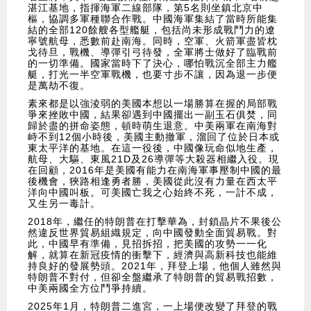
湛江基地，指揮海軍二線部隊，第5名則坐鎮北京中
樞，協調多軍種聯合作戰。中國海軍集結了當時所能集
結的全部120餘艘各型艦艇，包括尚未形成戰鬥力的遼
寧號航母，悉數前赴南海。同時，空軍、火箭軍盡皆枕
戈待旦，戰機、導彈引弓待發，全軍將士做好了臨戰前
的一切準備。國家當時下了決心，哪怕戰沉全部主力艦
艇，打光一半空軍戰機，也要寸步不讓，因為退一步便
是萬劫不復。
素來都是以強淩弱的美國本想以一場勝算在握的局部戰
爭來挫敗中國，結果卻遇到中國擺出一副玉石俱焚，同
歸於盡的拼命姿態，頓時萌生退意。中美兩軍在南海對
峙不到12個小時後，美國主動撤軍，溜回了位於日本或
東太平洋的基地。在這一役後，中國像玩命似地生產，
航母、大驅、東風21D及26導彈等大殺器相繼入役。現
在回顧，2016年是美國有能力在南海軍事壓制中國的最
後機會，狹路相逢勇者勝，美國從此沒有力量在西太平
洋向中國叫板。可美國亡我之心始終不死，一計不成，
又生另一毒計。
2018年，繼任的特朗普在打擊華為，封鎖晶片不果後公
然違反世界貿易組織規定，向中國發動全面貿易戰。對
此，中國早有準備，見招拆招，把美國的攻勢一一化
解，就算在新冠疫情的衝擊下，經濟與高新科技也能維
持良好的發展勢頭。2021年，拜登上場，他個人雖然與
特朗普不對付，但卻全盤繼承了特朗普的貿易戰招數，
中美兩國全方位鬥爭持續。
2025年1月，特朗普二進宮，一上場便改變了拜登的戰