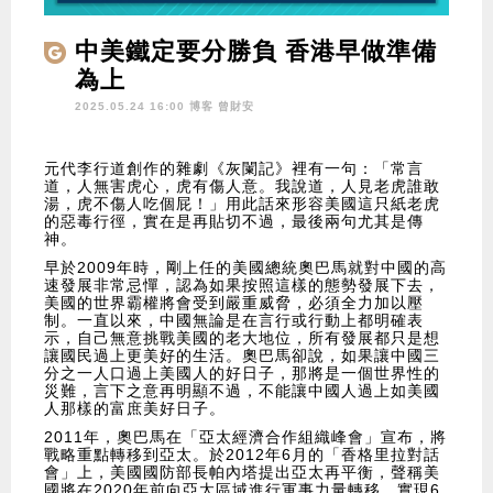
中美鐵定要分勝負 香港早做準備
為上
2025.05.24 16:00 博客
曾財安
元代李行道創作的雜劇《灰闌記》裡有一句：「常言
道，人無害虎心，虎有傷人意。我說道，人見老虎誰敢
湯，虎不傷人吃個屁！」用此話來形容美國這只紙老虎
的惡毒行徑，實在是再貼切不過，最後兩句尤其是傳
神。
早於2009年時，剛上任的美國總統奧巴馬就對中國的高
速發展非常忌憚，認為如果按照這樣的態勢發展下去，
美國的世界霸權將會受到嚴重威脅，必須全力加以壓
制。一直以來，中國無論是在言行或行動上都明確表
示，自己無意挑戰美國的老大地位，所有發展都只是想
讓國民過上更美好的生活。奧巴馬卻說，如果讓中國三
分之一人口過上美國人的好日子，那將是一個世界性的
災難，言下之意再明顯不過，不能讓中國人過上如美國
人那樣的富庶美好日子。
2011年，奧巴馬在「亞太經濟合作組織峰會」宣布，將
戰略重點轉移到亞太。於2012年6月的「香格里拉對話
會」上，美國國防部長帕內塔提出亞太再平衡，聲稱美
國將在2020年前向亞太區域進行軍事力量轉移，實現6