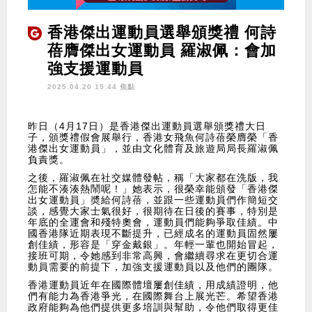
香港傑出運動員選舉頒獎禮 何詩
蓓膺傑出女運動員 羅淑佩：會加
強支援運動員
2025.04.20 15:44 焦點
昨日（4月17日）是香港傑出運動員選舉頒獎禮大日
子，頒獎禮假會展舉行，香港女飛魚何詩蓓榮膺榮「香
港傑出女運動員」，並由文化體育及旅遊局局長羅淑佩
負責獎。
之後，羅淑佩在社交媒體發帖，稱「大家都在洗版，我
怎能不湊湊熱鬧呢！」她表示，很榮幸能頒發「香港傑
出女運動員」奬給何詩蓓，並跟一些運動員們作簡短交
談，感覺大家士氣很好，很期待在日後的賽事，特別是
年底的全運會和殘特奧會，運動員們能夠爭取佳績。中
國香港隊近期表現不斷提升，已經成名的運動員固然屢
創佳績，形容是「穿金戴銀」。年輕一輩也開始冒起，
接班可期，令她感到非常高興，會繼續尋求在更切合運
動員需要的前提下，加強支援運動員以及他們的團隊。
香港運動員近年在國際體壇屢創佳績，用成績證明，他
們有能力為香港爭光，在國際舞台上展光芒。希望香港
政府能夠為他們提供更多培訓與幫助，令他們取得更佳