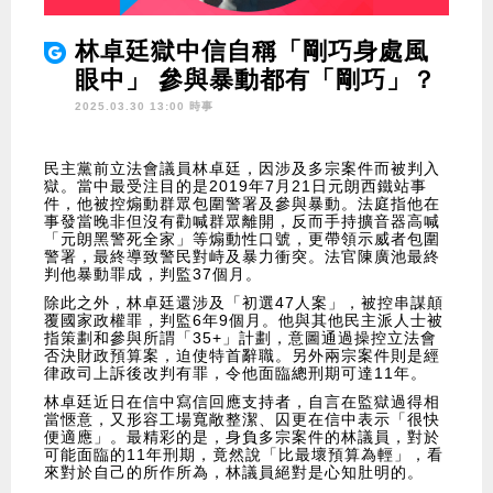
林卓廷獄中信自稱「剛巧身處風
眼中」 參與暴動都有「剛巧」？
2025.03.30 13:00 時事
民主黨前立法會議員林卓廷，因涉及多宗案件而被判入
獄。當中最受注目的是2019年7月21日元朗西鐵站事
件，他被控煽動群眾包圍警署及參與暴動。法庭指他在
事發當晚非但沒有勸喊群眾離開，反而手持擴音器高喊
「元朗黑警死全家」等煽動性口號，更帶領示威者包圍
警署，最終導致警民對峙及暴力衝突。法官陳廣池最終
判他暴動罪成，判監37個月。
除此之外，林卓廷還涉及「初選47人案」，被控串謀顛
覆國家政權罪，判監6年9個月。他與其他民主派人士被
指策劃和參與所謂「35+」計劃，意圖通過操控立法會
否決財政預算案，迫使特首辭職。另外兩宗案件則是經
律政司上訴後改判有罪，令他面臨總刑期可達11年。
林卓廷近日在信中寫信回應支持者，自言在監獄過得相
當愜意，又形容工場寬敞整潔、囚更在信中表示「很快
便適應」。最精彩的是，身負多宗案件的林議員，對於
可能面臨的11年刑期，竟然說「比最壞預算為輕」，看
來對於自己的所作所為，林議員絕對是心知肚明的。