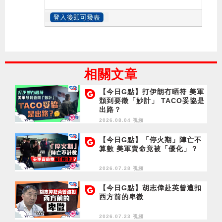
相關文章
【今日G點】打伊朗冇晒符 美軍
頹到要徵「妙計」 TACO妥協是
出路？
2026.08.04 視頻
【今日G點】「停火期」陣亡不
算數 美軍賣命竟被「優化」？
2026.07.28 視頻
【今日G點】胡志偉赴英曾遭扣
西方前的卑微
2026.07.23 視頻