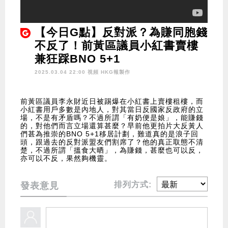
【今日G點】反對派？為賺同胞錢
不反了！前黃區議員小紅書賣樓
兼狂踩BNO 5+1
2025.03.04 22:00 視頻
HKG報製作
前黃區議員李永財近日被踢爆在小紅書上賣樓租樓，而
小紅書用戶多數是內地人，對其當日反國家反政府的立
場，不是有矛盾嗎？不過所謂「有奶便是娘」，能賺錢
的，對他們而言立場還算甚麼？早前他更拍片大反黃人
們甚為推崇的BNO 5+1移居計劃，難道真的是浪子回
頭，跟過去的反對派盟友們割席了？他的真正取態不清
楚，不過所謂「搵食大晒」，為賺錢，甚麼也可以反，
亦可以不反，果然夠機靈。
排列方式:
發表意見