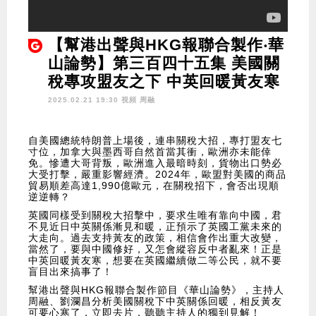
【幫港出聲與HKG報聯合製作‧華
山論勢】第三百四十五集 美國關
稅專攻盟友之下 中英回暖黃友寒
2025.02.21 19:30 視頻
周融
自美國總統特朗普上場後，連串關稅大招，專打盟友七
寸位，加拿大與墨西哥自然首當其衝，歐洲亦未能倖
免。慘遭大哥背叛，歐洲進入最暗時刻，貨物出口勢必
大受打擊，嚴重影響經濟。2024年，歐盟對美國的商品
貿易順差高達1,990億歐元，在關稅招下，會否出現順
逆逆轉？
英國同樣受到關稅大招擊中，要求生唯有靠向中國，君
不見近日中英關係漸見和暖，正預示了英國工黨未來的
大走向。過去支持黃友的政策，相信會作出重大改變，
當然了，要與中國修好，又怎會縱容反中者亂來！正是
中英回暖黃友寒，想要在英國繼續做二等公民，就不要
盲目出來搞事了！
幫港出聲與HKG報聯合製作節目《華山論勢》，主持人
周融、劉瀾昌分析美國關稅下中英關係回暖，相反黃友
可要心寒了，立即去片，聽聽主持人的獨到見解！