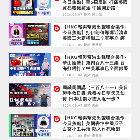
今日焦點】華5招反制 打痛美國
貿易霸權窮途 中國開新路
2026.08.07 視頻
周天慧
【HKG報與幫港出聲聯合製作‧
今日焦點】打伊朗傳導彈近清倉
美國三大霸權斷二？軍事崩 經
濟損
2026.08.06 視頻
周天慧
【HKG報與幫港出聲聯合製作‧
華山論勢】第四百八十三集 台
海打唔打？中美軍事已全面部署
2028年1月台灣選舉是臨界點？
2026.08.06 視頻
周融
周融周圍講（三百八十一）美日
聯手救日圓 救得今日明天又如
何 日本山窮水盡又近一步？
2026.08.05 視頻
周融
【HKG報與幫港出聲聯合製作‧
今日焦點】美國害怕中國瓜子
白宮小丑共治 陷入作死輪迴
2026.08.05 視頻
周天慧