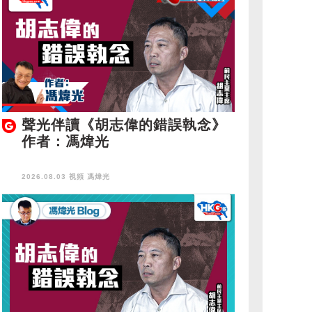
聲光伴讀《胡志偉的錯誤執念》
作者：馮煒光
2026.08.03 視頻
馮煒光