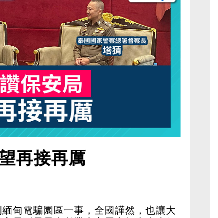
望再接再厲
到緬甸電騙園區一事，全國譁然，也讓大