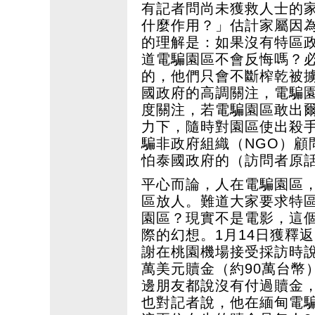
有記者問尚未獲救人士的
什麼作用？」估計家屬因
的理解是：如果沒有特區
道電騙園區不會反悔嗎？
的，他們只會不斷榨乾被
國政府的高調關注，電騙
度關注，若電騙園區敢出
力下，隨時對園區使出殺
騙非政府組織（NGO）顧
怕泰國政府的（訪問者原
平心而論，人在電騙園區
區放人。難道大家要求特
園區？現實不是電影，這個
際的幻想。1月14日獲釋
謝在桃園機場接受採訪時
萬美元贖金（約90萬台幣
邊朋友都說沒有付過贖金
也對記者說，他在緬甸電