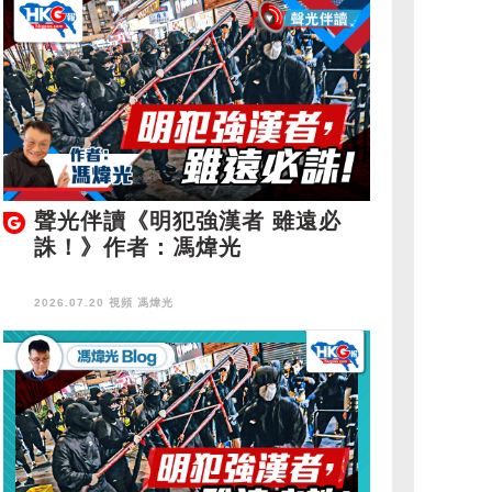
聲光伴讀《明犯強漢者 雖遠必
誅！》作者：馮煒光
2026.07.20 視頻
馮煒光