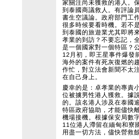
家關注尚未獲救的港人。
到泰國商議救人。有評論
書生空議論。政府部門工
很多時候要看時機。若不
到泰國的旅遊業尤其即將
孝業的到訪？不要忘記，
是一個國家對一個特區？公
12月初，即王星事件爆發
海外的案件有死灰復燃的
作忙，對立法會新聞不太
在自己身上。
慶幸的是：卓孝業的專責小
位被擄男性港人獲救。據
的。該名港人涉及在泰國
特區政府協助，才能儘快
機場接機。根據保安局數
11位港人滯留在緬甸和寮
用盡一切方法，儘快營救餘