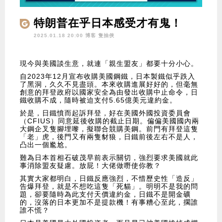
特朗普在乎日本感受才有鬼！
2025.01.18 20:00 博客
隻抽俠
現今與美國談生意，就連「親生盟友」都要十分小心。
自2023年12月宣布收購美國鋼鐵，日本製鐵似乎跌入
了黑洞，久久不見盡頭。本來收購進展好好的，但毫無
創意的拜登政府以國家安全為由發出收購中止命令，日
鐵收購不成，隨時被迫支付5.65億美元違約金。
於是，日鐵憤而起訴拜登，好在美國外國投資委員會
（CFIUS）同意延後收購的截止日期。偏偏美國國內兩
大鋼企叉隻腳埋嚟，擬聯合競購美鋼。前門有拜登這隻
「老」虎，後門又有兩隻豺狼，日鐵前後左右不是人，
凸出一個尷尬。
難為日本首相石破茂早前表示關切，強烈要求美國就此
事消除盟友疑慮。放屁！大佬做嘢使你教？
其實大家都明白，日鐵反應強烈，不惜歷史性「造反」
告爆拜登，就是不想吃這隻「死貓」。明明不是我的問
題，卻要隨時為此支付天價違約金，日鐵不是開金礦
的，沒落的日本更加不是提款機！有事糟心至此，擱誰
誰不慌？