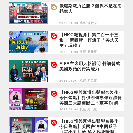
俄羅斯戰力拉胯？難保不是在消
耗敵人
2026.08.08 博客
曾財安
【HKG報視角】第二百一十三
集 「新疆牌」打爛了「美式民
主」玩殘了
2026.08.08 視頻
周天慧
FIFA主席用人格證明 特朗普式
美國政治的污染能力
2026.08.07 視頻
周天慧
【HKG報與幫港出聲聯合製作‧
今日焦點】打伊朗傳導彈近清倉
美國三大霸權斷二？軍事崩 經
濟損
2026.08.06 視頻
周天慧
【HKG報與幫港出聲聯合製作‧
今日焦點】美國害怕中國瓜子
白宮小丑共治 陷入作死輪迴