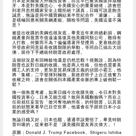
日本是美國最大外國投資者，而且早已被美國拔掉成棚
牙，本是對美國忠心、令美國安心的重要細佬，誰會想
到老拜忽然國家安全上癮拒絕？講真，日鐵可說是飽含
誠意，無論是與中國寶鋼結束半世紀合作「避嫌」，還
是積極回應有關美鋼產能、關稅等問題，美國這還不滿
意？
被提出收購的美鋼也很灰底，畢竟近年來持續虧損，鋼
鐵產量與股票市值遠遠落後其他美國同類公司，難得有
人打救，何樂而不為？偏偏遇著拜登攪局，更衰格的是
拜登政府同意延長收購期限的舉動，等同自己搞出大頭
佛，留待下手總統特朗普政府處理。
這個狀況是有回轉餘地還是仍然悲觀？很難說，因為特
朗普也反對日鐵的收購。他是商人性格，但他也需要美
國工人的支持，更加是貿易保護主義的頑固小霸王，他
將「集權」二字發揮到極致，新政府班子上台正值奮力
收權之時，誰會在關係到本國產業命脈的事上破例鬆一
鬆？
換一個角度考慮，如果日鐵今次收購失敗，令日本對美
國投資寒心，日本又能怎樣？敢與美國翻臉嗎？而在上
任前就狂妄宣告「搶河奪地納州長」的特朗普，以其當
前的狀態來看早已目空世界，他還會在乎跟班日本小企
業的感受嗎？
無論日鐡又好，日本也罷，通通早該覺悟了，畢竟特朗
普叫嚷的，從來都不是「讓美國與盟友再次偉大」！
原圖：Donald J. Trump Facebook、Shigeru Ishiba