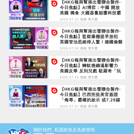
【HKG報與幫港出聲聯合製作‧
今日焦點】AI博弈：中國 開放
美國 獨食 大國器量顛覆科技霸
權！
2026.07.31 視頻
周天慧
【HKG報與幫港出聲聯合製作‧
今日焦點】監獄爆棚提早放犯
英國管治思維得人驚！德國偷雞
卡中國脖子 美國都唔得就憑
2026.07.30 視頻
周天慧
你？
【HKG報與幫港出聲聯合製作‧
今日焦點】轉軚燒錢遏影響力
美國反華 反到兒戲 駁羅奇「玩
完論」 香港唔靠中國 唔通靠美
2026.07.29 視頻
周天慧
國？
【HKG報與幫港出聲聯合製作‧
今日焦點】巴西拒批美官簽證
「侮辱」霸權的啟示 或7.29踢
出境 胡志偉乞留英唔自量
2026.07.27 視頻
周天慧
關於我們
私隱政策及免責聲明