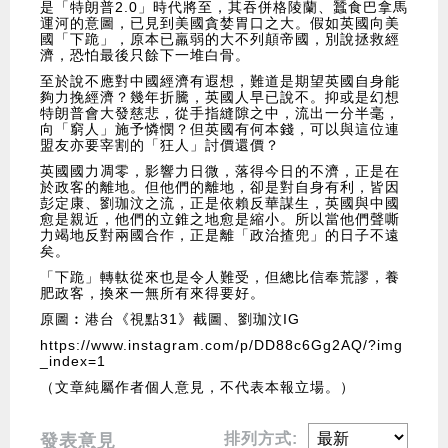
是「特朗普2.0」時代將至，其吞併格陵蘭、蠶食巴拿馬
運河的意圖，已見到美國貪婪胃口之大。假如英國向美
國「下跪」，原本已羸弱的大不列顛帝國，別說拯救經
濟，恐怕最後只餘下一堆白骨。
至於說不應對中國經濟有遐想，難道是期望英國自身能
夠力挽經濟？幾年折騰，英國人早已說不。抑或是幻想
特朗普會大發慈悲，從手指縫隙之中，流出一分半毫，
向「窮人」施予憐憫？但英國有何本錢，可以與這位連
盟友亦要宰割的「狂人」討價還價？
英國國力凋零，影響力日微，落得今日的不濟，正是在
於政客的離地。但他們的離地，卻是對自身有利，皆因
彭定康、劉珈汶之流，正是依賴反華謀生，英國與中國
愈是親近，他們的立錐之地愈是縮小。所以當他們聲嘶
力竭地反對兩國合作，正是離「政治揸兜」的日子不遠
矣。
「下跪」轉軚從來也是令人難受，但總比信奉荒謬，養
肥政客，換來一無所有來得要好。
原圖︰港台《視點31》截圖、劉珈汶IG
https://www.instagram.com/p/DD88c6Gg2AQ/?img
_index=1
（文章純屬作者個人意見，不代表本報立場。）
排列方式:
發表意見