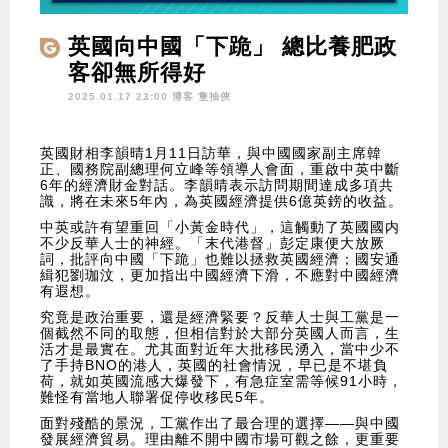
英國向中國「下跪」 總比養肥政
客卻無所得好
2025.01.17 23:00 博客
隻抽俠
英國財相李韻晴1月11日訪華，與中國國家副主席韓
正、國務院副總理何立峰等領導人會面，重啟中英中斷
6年的經濟財金對話。李韻晴表示訪問期間達成多項共
識，將在未來5年內，為英國經濟提供6億英鎊的收益。
中英或許有望重回「小黃金時代」，這觸動了英國國内
不少反華人士的神經。「末代港督」彭定康便大放厥
詞，批評向中國「下跪」也難以拯救英國經濟；國安通
緝犯劉珈汶，更加指出中國經濟下滑，不應對中國經濟
有遐想。
究竟是政治重要，還是經濟緊要？反華人士與工黨是一
個截然不同的取態，但相信對於大部分英國人而言，生
活才是最實在。尤其面對近年大批移民湧入，當中少不
了手持BNO的港人，英國的社會情況，早已是不堪負
荷，就如英國流感大爆發下，有急症室需等候91小時，
難怪有當地人聯署促停收移民5年。
面對殘酷的景況，工黨作出了最合理的選擇——與中國
發展經濟貿易。理由離不開中國市場可觀之餘，更重要