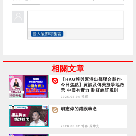
相關文章
【HKG報與幫港出聲聯合製作‧
今日焦點】貿談及傳美擬爭地啟
示 中國有實力 劃紅線訂規則
2026.08.04 視頻
胡志偉的錯誤執念
2026.08.02 博客
馮煒光