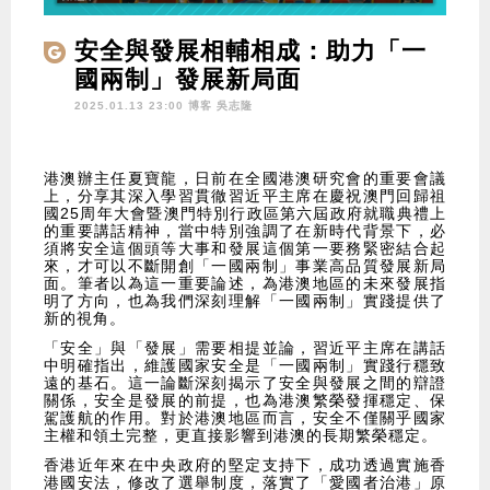
安全與發展相輔相成：助力「一
國兩制」發展新局面
2025.01.13 23:00 博客
吳志隆
港澳辦主任夏寶龍，日前在全國港澳研究會的重要會議
上，分享其深入學習貫徹習近平主席在慶祝澳門回歸祖
國25周年大會暨澳門特別行政區第六屆政府就職典禮上
的重要講話精神，當中特別強調了在新時代背景下，必
須將安全這個頭等大事和發展這個第一要務緊密結合起
來，才可以不斷開創「一國兩制」事業高品質發展新局
面。筆者以為這一重要論述，為港澳地區的未來發展指
明了方向，也為我們深刻理解「一國兩制」實踐提供了
新的視角。
「安全」與「發展」需要相提並論，習近平主席在講話
中明確指出，維護國家安全是「一國兩制」實踐行穩致
遠的基石。這一論斷深刻揭示了安全與發展之間的辯證
關係，安全是發展的前提，也為港澳繁榮發揮穩定、保
駕護航的作用。對於港澳地區而言，安全不僅關乎國家
主權和領土完整，更直接影響到港澳的長期繁榮穩定。
香港近年來在中央政府的堅定支持下，成功透過實施香
港國安法，修改了選舉制度，落實了「愛國者治港」原