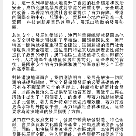
則，這一系列舉措極大地提升了香港的社會穩定和政治
安全，成功克服黑暴風波對香港的嚴重衝擊。安全環境
的改善，為香港的經濟社會發展提供了有力保障。香港
的國際金融中心、航運中心、貿易中心地位得到進一步
鞏固，科技創新產業迅速興起，展現出強勁的發展勢
頭。
若無安全，發展無從談起，澳門的華麗蛻變就是因為他
在安全與發展之間找到了平衡點。回歸祖國以來，澳門
特區一開局就極度重視安全建設，讓回歸後的澳門社會
環境保持安全穩定，這位澳門特區實現經濟歷史性躍升
提供了必要的條件，澳門地區生產總值增長至回歸前的
7倍，人均地區生產總值位居世界前列。這些成就的背
後，是國家安全的有力保障和澳門特區政府對安全工作
的高度重視。
對於港澳地區而言，我們應該明白，發展是解決一切問
題的基礎和關鍵，而安全是保障發展的必要基礎條件。
只有在不斷鞏固安全的基礎上，持續推動經濟社會發
展，才能為長治久安提供堅實物質基礎。習近平主席在
講話中提出了「四個著力」的要求，即著力推動經濟適
度多元發展、著力提升特別行政區治理效能、著力打造
更高水準對外開放平臺、著力維護社會祥和穩定。這些
要求為港澳地區的發展指明了方向。
澳門在中央政府支持下，發展中醫藥研發製造、特色金
融、會展商貿和文化體育等產業，推動經濟適度多元發
展。同時，加快橫琴粵澳深度合作區建設，為澳門經濟
發展拓展新空間、注入新動能。這些舉措不僅促進了澳