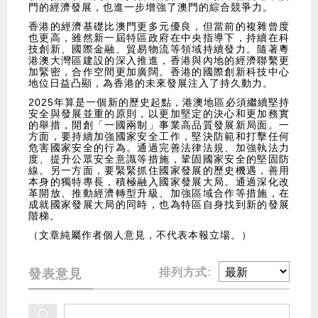
門的經濟發展，也進一步增強了澳門的綜合競爭力。
香港的經濟基礎比澳門更多元優良，但當前的複雜曾度
也更高，雖然新一屆特區政府在中央指導下，持續在科
技創新、國際金融、貿易物流等領域持續發力。隨著粵
港澳大灣區建設的深入推進，香港與內地的經濟聯繫更
加緊密，合作空間更加廣闊。香港的國際創新科技中心
地位日益凸顯，為香港的未來發展注入了持久動力。
2025年算是一個新的歷史起點，港澳地區必須繼續堅持
安全與發展並重的原則，以更加堅定的決心和更加務實
的舉措，開創「一國兩制」事業高品質發展新局面。一
方面，要持續加強國家安全工作，堅決防範和打擊任何
危害國家安全的行為。通過完善法律法規、加強執法力
度、提升公眾安全意識等措施，鞏固國家安全的堅固防
線。另一方面，要緊緊抓住國家發展的歷史機遇，善用
本身的獨特專長，積極融入國家發展大局。通過深化改
革開放、推動經濟轉型升級、加強區域合作等措施，在
成就國家發展大局的同時，也為特區自身找到新的發展
階梯。
（文章純屬作者個人意見，不代表本報立場。）
排列方式:
發表意見