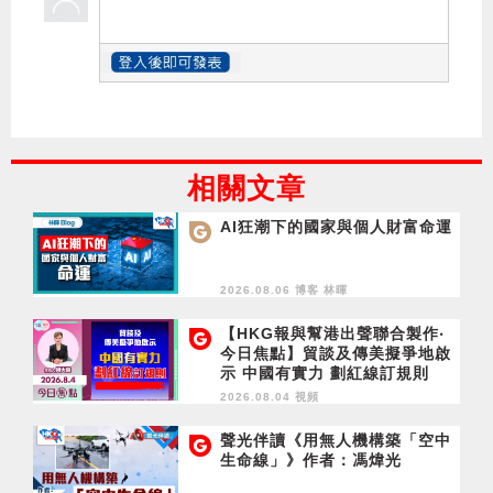
相關文章
AI狂潮下的國家與個人財富命運
2026.08.06 博客
林暉
【HKG報與幫港出聲聯合製作‧
今日焦點】貿談及傳美擬爭地啟
示 中國有實力 劃紅線訂規則
2026.08.04 視頻
聲光伴讀《用無人機構築「空中
生命線」》作者：馮煒光