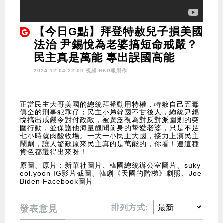
【今日G點】拜登特赦兒子損美國
法治 尹錫悅為老婆搞短命戒嚴？
民主真是萬能 專出誤國高能
2024.12.04 22:00 視頻
HKG報製作
正當民主大哥美國的總統拜登動用特權，特赦自己五毒
俱全的刑事犯乖仔；民主小弟韓國不甘後人，總統尹錫
悅搞出戒嚴令對付政敵，被廣泛視為對反對派圍剿的突
圍行動，並保護他海量醜聞前身的摯愛老婆，只是不足
七小時就肉酸收場。一大一小民主大國，接力上演民主
鬧劇，讓人驚歎原來民主真的是萬能的，你看！連這種
貨色都選得出來呀！
原圖、原片：新華社圖片、韓國總統辦公室圖片、suky
eol.yoon IG影片截圖、韓劇《天國的階梯》劇照、Joe
Biden Facebook圖片
排列方式:
發表意見