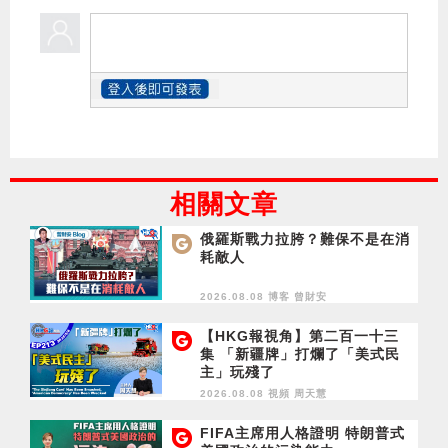
相關文章
俄羅斯戰力拉胯？難保不是在消
耗敵人
2026.08.08 博客
曾財安
【HKG報視角】第二百一十三
集 「新疆牌」打爛了「美式民
主」玩殘了
2026.08.08 視頻
周天慧
FIFA主席用人格證明 特朗普式