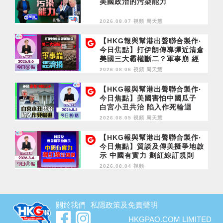
美國政治的污染能力
2026.08.07 視頻
周天慧
【HKG報與幫港出聲聯合製作‧
今日焦點】打伊朗傳導彈近清倉
美國三大霸權斷二？軍事崩 經
濟損
2026.08.06 視頻
周天慧
【HKG報與幫港出聲聯合製作‧
今日焦點】美國害怕中國瓜子
白宮小丑共治 陷入作死輪迴
2026.08.05 視頻
周天慧
【HKG報與幫港出聲聯合製作‧
今日焦點】貿談及傳美擬爭地啟
示 中國有實力 劃紅線訂規則
2026.08.04 視頻
關於我們
私隱政策及免責聲明
HKGPAO.COM LIMITED