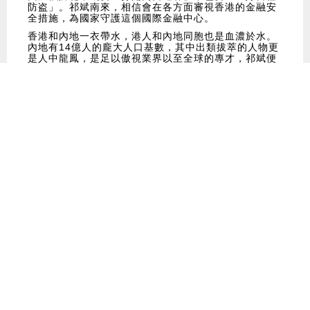
防盗」。祁斌南來，相信會在各方面審視香港的金融安
全措施，為國家守護這個國際金融中心。
香港和內地一衣帶水，港人和內地同胞也是血濃於水。
內地有14億人的龐大人口基數，其中出類拔萃的人物更
是人中龍鳳，是足以傲視業界以至全球的專才，祁斌便
是很好的例子。筆者熱烈歡迎祁斌先生南來，並對祁先
生未來的工作，充滿期待。
原圖：有線新聞截圖
文章純屬作者個人意見，並不代表本報立場
排列方式:
發表意見