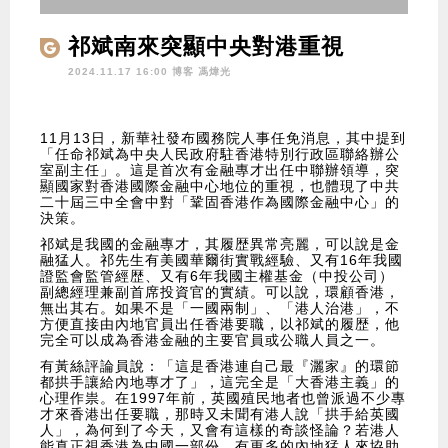
祁斌南來突顯中央對港重視
2024.11.17 16:00 博客
馮煒光
11月13日，新華社發布國務院人事任免消息，其中提到
「任命祁斌為中央人民政府駐香港特別行政區聯絡辦公
室副主任」。這是首次有金融專才出任中聯辦領導，突
顯國家對香港國際金融中心地位的重視，也體現了中共
二十屆三中全會中對「鞏固香港作為國際金融中心」的
決策。
祁斌是我國的金融專才，其履歴異常亮麗，可以說是金
融猛人。祁先生有美國華爾街實戰經驗、又有16年我國
證監會監管經歴、又有6年我國主權基金（中投公司）
副總經理兼副首席投資官的實績。可以說，環顧香港，
無出其右。如果不是「一國兩制」、「港人治港」，不
方便直接由內地官員出任香港要職，以祁斌的履歴，他
完全可以成為香港金融的主要官員或公職人員之一。
有黃絲評論員說：「這是香港連自己最『灑家』的環節
都拱手讓給內地專才了」，這完全是「大香港主義」的
心理作祟。在1997年前，英國殖民地者也曾派過不少專
才來香港出任要職，那時又未聞有港人說「拱手給英國
人」，為何到了今天，又會有這樣的奇談怪論？若港人
能真正視香港為中國一部份，有更多的內地猛人來協助