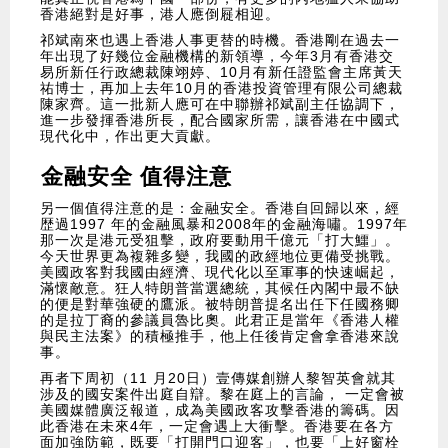
香港絕對是好事，港人應倒屣相迎。
祁斌南來也遇上香港人事更替的時機。香港剛在過去一
年出現了好幾位金融機構的新領導，今年3月有香港交
易所新任行政總裁陳翊婷、10月有新任證監會主席黃天
祐博士，再加上去年10月的香港投資管理有限公司總裁
陳家齊。這一批新人應可在中聯辦祁斌副主任協調下，
進一步發揮香港所長，配合國家所需，讓香港在中國式
現代化中，作出更大貢獻。
金融安全 值得注意
另一個值得注意的是：金融安全。香港自回歸以來，經
歴過1997 年的金融風暴和2008年的金融海嘯。1997年
那一次是港元受狙擊，政府要動用千億元「打大鱷」。
今天世界更為複雜多變，我國的政經地位更備受挑戰。
美國政客對我國由經濟、現代化以至軍事的快速崛起，
滿懷敵意。狂人特朗普當選總統，其候任內閣中最不缺
的便是對華強硬的鷹派。被特朗普提名出任下任國務卿
的是拉丁裔的參議員魯比奧。此君正是當年《香港人權
與民主法案》的積極推手，他上任後肯定會拿香港來說
事。
再者下周初（11 月20日）壹傳媒創辦人黎智英會就其
涉及的國安案件出庭自辯。黎在庭上的言論， 一定會被
美國媒體廣泛報道，成為美國政客攻擊香港的籌碼。因
此香港在未來4年，一定會遇上大衝擊。香港要在各方
面加強防範，既要「打開門口迎客」，也要「上好窗栓