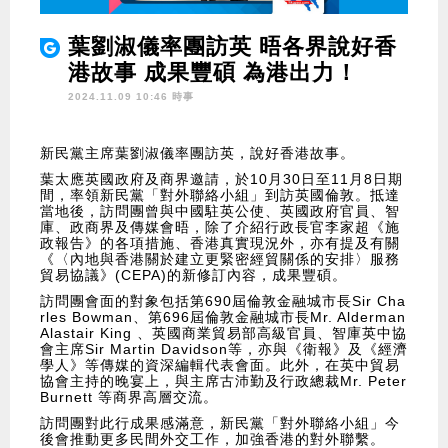
葉劉淑儀率團訪英 晤各界說好香
港故事 成果豐碩 為港出力！
2024.11.09 10:46 時事
新民黨主席葉劉淑儀率團訪英，說好香港故事。
葉太應英國政府及商界邀請，於10月30日至11月8日期
間，率領新民黨「對外聯絡小組」到訪英國倫敦。抵達
當地後，訪問團曾與中國駐英公使、英國政府官員、智
庫、政商界及傳媒會晤，除了介紹行政長官李家超《施
政報告》的各項措施、香港真實現況外，亦有提及有關
《〈內地與香港關於建立更緊密經貿關係的安排〉服務
貿易協議》(CEPA)的新修訂內容，成果豐碩。
訪問團會面的對象包括第690屆倫敦金融城市長Sir Cha
rles Bowman、第696屆倫敦金融城市長Mr. Alderman
Alastair King 、英國商業貿易部高級官員、智庫英中協
會主席Sir Martin Davidson等，亦與《衛報》及《經濟
學人》等傳媒的資深編輯代表會面。此外，在英中貿易
協會主持的晚宴上，與主席古沛勤及行政總裁Mr. Peter
Burnett 等商界高層交流。
訪問團對此行成果感滿意，新民黨「對外聯絡小組」今
後會推動更多民間外交工作，加強香港的對外聯繫。