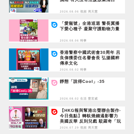
2026.08.06 視頻
周天慧
「愛寵號」全港巡迴 警長冀播
下愛心種子 凝聚守護動物力量
2026.08.06 時事
香港警察中國武術會30周年 呂
良偉獲委任名譽會長 弘揚國粹
傳承文化
2026.08.02 時事
靜態「說得Cool」-35
2026.08.02 生活
曹宏威
【HKG報與幫港出聲聯合製作‧
今日焦點】轉軚燒錢遏影響力
美國反華 反到兒戲 駁羅奇「玩
完論」 香港唔靠中國 唔通靠美
2026.07.29 視頻
周天慧
國？