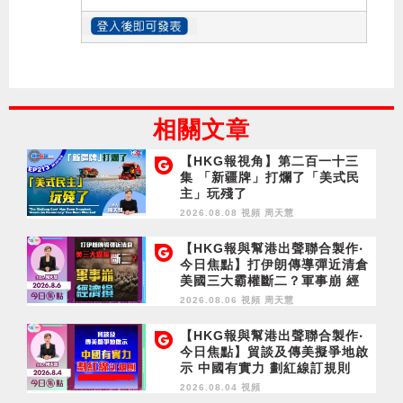
相關文章
【HKG報視角】第二百一十三
集 「新疆牌」打爛了「美式民
主」玩殘了
2026.08.08 視頻
周天慧
【HKG報與幫港出聲聯合製作‧
今日焦點】打伊朗傳導彈近清倉
美國三大霸權斷二？軍事崩 經
濟損
2026.08.06 視頻
周天慧
【HKG報與幫港出聲聯合製作‧
今日焦點】貿談及傳美擬爭地啟
示 中國有實力 劃紅線訂規則
2026.08.04 視頻