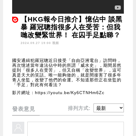
【HKG報今日推介】憶佔中 談黑
暴 羅冠聰指很多人在受苦：但我
哋改變緊世界！ 在囚手足點睇？
2024.09.27 19:00 視頻
國安通緝犯羅冠聰近日接受「自由亞洲電台」訪問時，
再次憶述當年違法佔中時的所謂「威水史」，期間居然
提到「很多人在受苦」，但又自稱「改變世界」，這可
真是天大的笑話。唯一能夠做的，就是間接害了很多年
青人坐監，改變了他們的命運。不知道那些正在坐監的
「手足」對此有何看法？
影片網址：https://youtu.be/Ky6CTNHm6Zc
排列方式:
發表意見