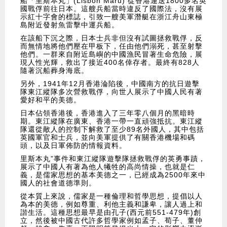
船「里斯本丸」(Lisbon Maru) 從香港運送1800多名英
國戰俘前往日本。這艘兵船當時違反了國際法，沒有展
示紅十字會的標誌，引致一艘美軍潛艇在浙江舟山東極
島附近發射魚雷擊中運兵船。
在該船下沉之際，日本士兵非但沒有試圖拯救戰俘，反
而無情地將他們壓在甲板下，任由他們溺死，甚至射擊
他們。一群來自附近島嶼的中國漁民冒著生命危險，展
現人性光輝，救出了接近400名倖存者。最終有828人
隨著沉船葬身海底。
另外，1941年12月香港淪陷後，中國南方的抗日遊擊
隊東江縱隊多次營救戰俘，向世人展示了中國人民有著
愛好和平的美德。
日本佔領香港後，香港進入了三年零八個月的黑暗時
期。東江縱隊在廣東、香港一帶一直頑強抵抗。東江縱
隊還從敵人的控制下解救了至少89名外國人，其中包括
英國軍官和士兵，並向美軍提供了有關香港機場和碼
頭，以及日軍佈防的情報資料。
里斯本丸”事件和東江縱隊遊擊隊拯救戰俘的英勇事蹟，
展示了中國人有著為他人犧牲的高尚情操，也就是仁
義，是儒家思想的基本美德之一，已經成為2500年來中
國人的社會道德準則。
從本質上來說，儒家是一種倫理和哲學思想，提倡以人
為本的美德，例如尊重、利他主義和謙卑，讓人過上和
諧生活。這種思想最早是由孔子(西元前551-479年)創
立，然後被中國古代許多哲學家例如孟子、荀子、董仲