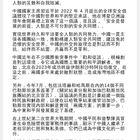
人類的災難和自我毀滅。
中國國家主席習近平於 2022 年 4 月提出的全球安全倡
議體現了中國對世界和平的堅定承諾。他在博鰲亞洲論
壇年會開幕禮上宣佈了這一倡議，並且說，「安全是發
展的前提。人類是不可分割的安全共同體」。
實現世界持久和平須要全人類的共同努力。中國一貫主
張各國團結一致，推動構建人類安全共同體，建設免於
恐懼的安全世界。中國的外交斡旋理念是對話而不對
抗、結伴而不結盟、共贏而不是零和。
中國近年在不少國際衝突事件中「勸和促談」，積極創
造對話環境，令它成為國際上重要的和平調解者。例
如，北京在2023年成功斡旋伊朗和沙特阿拉伯復交。在
這之前，兩國多年來處於敵對狀態，造成海灣地區不穩
定。
另外，今年7月，包括法塔赫和哈馬斯在內的14個不同
巴勒斯坦派系簽署了《關於結束分裂和加強巴勒斯坦民
族團結的北京宣言》。該協議的亮點是計畫組建一個臨
時民族和解政府，以便在以哈戰爭結束後管治加沙。巴
勒斯坦實現內部和解是實現「兩國方案」的重要一步，
為中東和平與發展奠定了基礎。
在上世紀第二次世界大戰期間，中國平民和遊擊隊員冒
著生命危險營救盟軍戰俘的事蹟，顯示了中國人繼承了
老祖宗的仁慈和無私美德。它們已成為中國文化的一部
分。