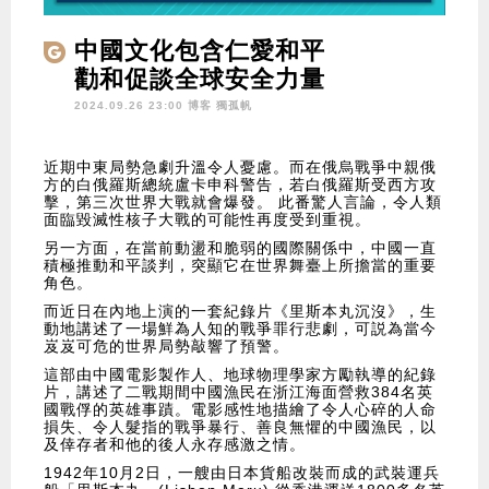
中國文化包含仁愛和平
勸和促談全球安全力量
2024.09.26 23:00 博客
獨孤帆
近期中東局勢急劇升溫令人憂慮。而在俄烏戰爭中親俄
方的白俄羅斯總統盧卡申科警告，若白俄羅斯受西方攻
擊，第三次世界大戰就會爆發。 此番驚人言論，令人類
面臨毀滅性核子大戰的可能性再度受到重視。
另一方面，在當前動盪和脆弱的國際關係中，中國一直
積極推動和平談判，突顯它在世界舞臺上所擔當的重要
角色。
而近日在內地上演的一套紀錄片《里斯本丸沉沒》，生
動地講述了一場鮮為人知的戰爭罪行悲劇，可説為當今
岌岌可危的世界局勢敲響了預警。
這部由中國電影製作人、地球物理學家方勵執導的紀錄
片，講述了二戰期間中國漁民在浙江海面營救384名英
國戰俘的英雄事蹟。電影感性地描繪了令人心碎的人命
損失、令人髮指的戰爭暴行、善良無懼的中國漁民，以
及倖存者和他的後人永存感激之情。
1942年10月2日，一艘由日本貨船改裝而成的武裝運兵