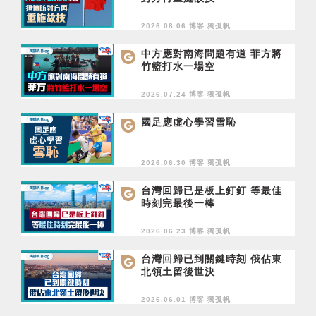
2026.08.06 博客
獨孤帆
中方應對南海問題有道 菲方將
竹籃打水一場空
2026.07.24 博客
獨孤帆
國足應虛心學習雪恥
2026.06.30 博客
獨孤帆
台灣回歸已是板上釘釘 等最佳
時刻完最後一棒
2026.06.23 博客
獨孤帆
台灣回歸已到關鍵時刻 俄佔東
北領土留後世決
2026.06.01 博客
獨孤帆