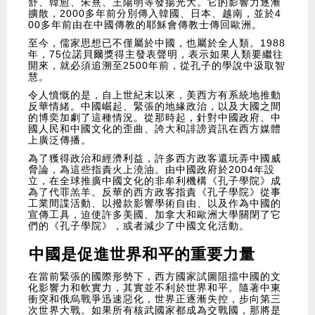
舒、韓愈、朱熹、王陽明等發揚光大。它的影響力逐漸
擴散，2000多年前分別傳入韓國、日本、越南，並於4
00多年前由在中國傳教的耶穌會傳教士傳回歐洲。
至今，儒家思想已不僅屬於中國，也屬於全人類。1988
年，75位諾貝爾獎得主發表聲明，表示如果人類要繼往
開來，就必須追溯至2500年前，從孔子的學說中汲取智
慧。
令人憤慨的是，自上世紀末以來，美西方有系統地推動
反華情緒。中國崛起、緊張的地緣政治，以及大國之間
的博奕加劇了這種情況。從那時起，針對中國政府、中
國人民和中國文化的歪曲、誇大和誹謗資訊在西方媒體
上廣泛傳播。
為了獲得政治和經濟利益，許多西方政客還玩弄中國威
脅論，為這些指責火上澆油。由中國政府於2004年設
立，在全球推廣中國文化的非牟利機構《孔子學院》成
為了代罪羔羊。反華的西方政客指責《孔子學院》從事
工業間諜活動、以撥款影響學術自由、以及作為中國的
宣傳工具，迫使許多美國、加拿大和歐洲大學關閉了它
們的《孔子學院》，或者減少了中國文化活動。
中國是促進世界和平的重要力量
在當前緊張的國際形勢下，西方國家試圖阻擋中國的文
化影響力和軟實力，其實並不利於世界和平。隨著中東
衝突和俄烏戰爭迅速惡化，世界正逐漸失控，步向第三
次世界大戰。如果所有核武國家都成為交戰國，那將是