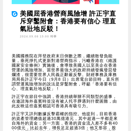
美國屈香港營商風險增 許正宇直
斥穿鑿附會：香港要有信心 理直
氣壯地反駁！
2024.09.08 15:00 時事
美國國務院在拜登政府末日倒數之際，繼續散發負能
量，垂死掙扎式更新對港營商指示，污衊香港在《維護
國家安全條例》實施後，會導致美國人以至美企在香港
營運的風險增加。當世界最強大的政府持續發瘋發惡發
爛渣，很需要世界人民義正辭嚴反擊。財經事務及庫務
局局長許正宇今日（9月8 日）出席電台節目時，直斥所
謂營運風險增加的說法是穿鑿附會，呼籲「香港要有信
心、理直氣壯地反駁」！
許正宇在節目中強調，香港持續舉辦不同類型的盛事，
在邀請海外嘉賓時並沒有被人托手㬹遇到什麼困難，由
此反映這些嘉賓都認可香港具有吸引力。
許正宇又詳列數據反擊霸權的指控。他提到，目前香港
的資產管理總值超過30萬億港元，其中超過一半都是來
自海外的資金；另一方面，香港的資金流入差不多有40
00億元，比起去年，增長足足超過3倍；他又形容，股