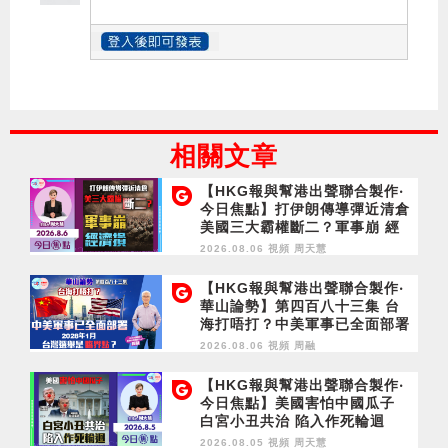
相關文章
【HKG報與幫港出聲聯合製作‧
今日焦點】打伊朗傳導彈近清倉
美國三大霸權斷二？軍事崩 經
濟損
2026.08.06 視頻
周天慧
【HKG報與幫港出聲聯合製作‧
華山論勢】第四百八十三集 台
海打唔打？中美軍事已全面部署
2028年1月台灣選舉是臨界點？
2026.08.06 視頻
周融
【HKG報與幫港出聲聯合製作‧
今日焦點】美國害怕中國瓜子
白宮小丑共治 陷入作死輪迴
2026.08.05 視頻
周天慧