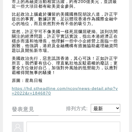
市上的再融資活動相當活躍，約有200億美元，並謂最
近一些大項目都有歐美資金參與。
比起政治上腦處於彌留的美國國務院胡說八道，許正宇
提出的事實、數據詳實，足以體現香港作為國際金融中
心的地位，而且依然對外有不俗的吸引力。
當然，許正宇可不像美國一樣死屈爛屈硬拗。談到坊間
關注的經濟問題，許正宇實話實說，指出本港經濟正在
穩步而溫和地增長，他理解一些中小企經營上面臨一些
困難，他強調，港府及金融機構有措施協助處理融資問
題以及開拓新市場。
美國政治先行，惡意詆譭香港，其心可誅！正如許正宇
所言，我們要有信心、理直氣壯地反駁霸權的廢話；更
要全方位做好自己，加強對外風險的抵禦能力，以應對
霸權得閒無事的騷擾！
原圖：星島日報
https://hd.stheadline.com/ncov/news-detail.php?y
=2022&r=1846870
排列方式:
發表意見