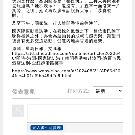
玩的是什麼，她的回答是「都好玩」。主持人再問她有
去玩過嗎？她卻表示︰「還沒有。」直率一面引來一片
笑聲。之後，她又再以廣東話祝賀大家︰「恭喜發
財。」
及至下午，國家隊一行人離開香港前往澳門。
國家隊運動員訪港，在喜悅的氣氛之下，相信市民除了
睇得盡興之外，亦會為運動員的成就而感光榮。期望日
後會有更多交流活動，促進內地與香港的連繫。
原圖︰星島日報、文匯報
https://std.stheadline.com/realtime/article/202064
0/即時-港聞-國家隊訪港︱離開香港轉赴澳門-逾百市民
酒店送別-全紅嬋沿路揮手
https://www.wenweipo.com/a/202408/31/AP66d20
4fce4b01cf9ba49d2e9.html
排列方式:
發表意見