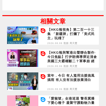
相關文章
【HKG報視角】第二百一十三
集 「新疆牌」打爛了「美式民
主」玩殘了
2026.08.08 視頻
周天慧
【HKG報與幫港出聲聯合製作‧
今日焦點】打伊朗傳導彈近清倉
美國三大霸權斷二？軍事崩 經
濟損
2026.08.06 視頻
周天慧
當年．今日 有人濫用法援搞風
搞雨 有人沒有法援放棄清白
2026.08.06 視頻
周天慧
「愛寵號」全港巡迴 警長冀播
下愛心種子 凝聚守護動物力量