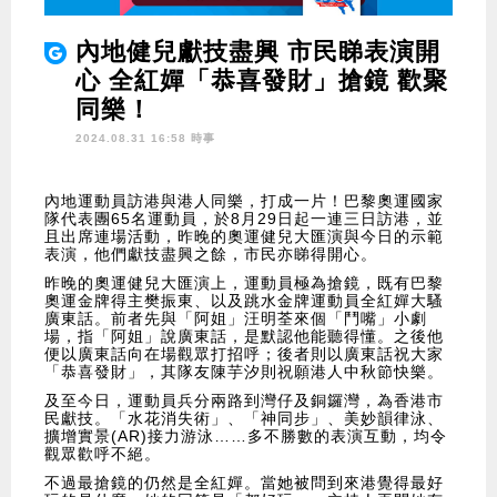
內地健兒獻技盡興 市民睇表演開
心 全紅嬋「恭喜發財」搶鏡 歡聚
同樂！
2024.08.31 16:58 時事
內地運動員訪港與港人同樂，打成一片！巴黎奧運國家
隊代表團65名運動員，於8月29日起一連三日訪港，並
且出席連場活動，昨晚的奧運健兒大匯演與今日的示範
表演，他們獻技盡興之餘，市民亦睇得開心。
昨晚的奧運健兒大匯演上，運動員極為搶鏡，既有巴黎
奧運金牌得主樊振東、以及跳水金牌運動員全紅嬋大騷
廣東話。前者先與「阿姐」汪明荃來個「鬥嘴」小劇
場，指「阿姐」說廣東話，是默認他能聽得懂。之後他
便以廣東話向在場觀眾打招呼；後者則以廣東話祝大家
「恭喜發財」，其隊友陳芋汐則祝願港人中秋節快樂。
及至今日，運動員兵分兩路到灣仔及銅鑼灣，為香港市
民獻技。「水花消失術」、「神同步」、美妙韻律泳、
擴增實景(AR)接力游泳……多不勝數的表演互動，均令
觀眾歡呼不絕。
不過最搶鏡的仍然是全紅嬋。當她被問到來港覺得最好