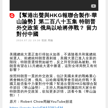
【幫港出聲與HKG報聯合製作‧華
山論勢】第二百八十五集 特朗普
外交政策 俄烏以哈將停戰？ 留力
對付中國
2024.07.22 19:30 視頻
周融
美國總統大選正進行得如火如荼，不過隨着共和黨總統
候選人、前總統特朗普遇刺後，美國大選已進入全新的
階段，特朗普選情勢如破竹，反之拜登則頗為被動。特
朗普有望在11月總統大選中勝選，這對全球局勢又有何
影響？
按照特朗普一貫的外交政策，估計美國未來的戰略重心
將會轉向亞洲，俄烏、以哈兩場戰爭會否就此停戰？美
國又能否集中力量對付中國？幫港出聲與HKG報聯合製
作節目《華山論勢》，主持人周融和劉瀾昌同大家分析
特朗普的外交政策，欲知更多詳情，請看今集《華山論
勢》！
原片：Robert Chow周融YouTube頻道
https://youtu.be/cFHA3381r5M