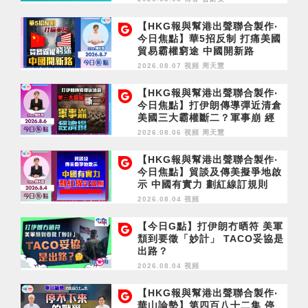
【HKG報與幫港出聲聯合製作‧
今日焦點】華5招反制 打痛美國
貿易霸權窮途 中國開新路
2026.08.07 視頻
周天慧
【HKG報與幫港出聲聯合製作‧
今日焦點】打伊朗傳導彈近清倉
美國三大霸權斷二？軍事崩 經
濟損
2026.08.06 視頻
周天慧
【HKG報與幫港出聲聯合製作‧
今日焦點】貿談及傳美擬爭地啟
示 中國有實力 劃紅線訂規則
2026.08.04 視頻
【今日G點】打伊朗冇晒符 美軍
頹到要徵「妙計」 TACO妥協是
出路？
2026.08.04 視頻
【HKG報與幫港出聲聯合製作‧
華山論勢】第四百八十二集 停