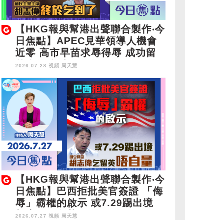
【HKG報與幫港出聲聯合製作‧今
日焦點】APEC見華領導人機會
近零 高市早苗求辱得辱 成功留
英半年 胡志偉終於乞到了
2026.07.28 視頻
周天慧
【HKG報與幫港出聲聯合製作‧今
日焦點】巴西拒批美官簽證 「侮
辱」霸權的啟示 或7.29踢出境
胡志偉乞留英唔自量
2026.07.27 視頻
周天慧