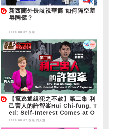
新西蘭外長歧視華裔 如何隔空羞
辱陶傑？
2026.08.02 視頻
【竄逃通緝犯之不赦】第二集 利
己害人的許智峯Hui Chi-fung, T
ed: Self-Interest Comes at O
thers' Expense
2026.08.02 視頻
周天慧