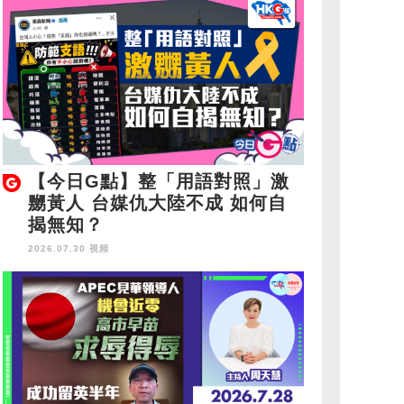
【今日G點】整「用語對照」激
嬲黃人 台媒仇大陸不成 如何自
揭無知？
2026.07.30 視頻