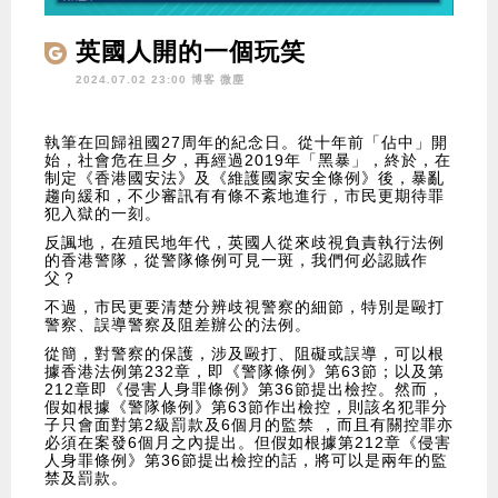
英國人開的一個玩笑
2024.07.02 23:00 博客
微塵
執筆在回歸祖國27周年的紀念日。從十年前「佔中」開
始，社會危在旦夕，再經過2019年「黑暴」，終於，在
制定《香港國安法》及《維護國家安全條例》後，暴亂
趨向緩和，不少審訊有有條不紊地進行，市民更期待罪
犯入獄的一刻。
反諷地，在殖民地年代，英國人從來歧視負責執行法例
的香港警隊，從警隊條例可見一斑，我們何必認賊作
父？
不過，市民更要清楚分辨歧視警察的細節，特別是毆打
警察、誤導警察及阻差辦公的法例。
從簡，對警察的保護，涉及毆打、阻礙或誤導，可以根
據香港法例第232章，即《警隊條例》第63節；以及第
212章即《侵害人身罪條例》第36節提出檢控。然而，
假如根據《警隊條例》第63節作出檢控，則該名犯罪分
子只會面對第2級罰款及6個月的監禁 ，而且有關控罪亦
必須在案發6個月之內提出。但假如根據第212章《侵害
人身罪條例》第36節提出檢控的話，將可以是兩年的監
禁及罰款。