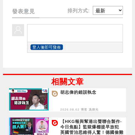
排列方式:
發表意見
相關文章
胡志偉的錯誤執念
2026.08.02 博客
馮煒光
【HKG報與幫港出聲聯合製作‧
今日焦點】監獄爆棚提早放犯
英國管治思維得人驚！德國偷雞