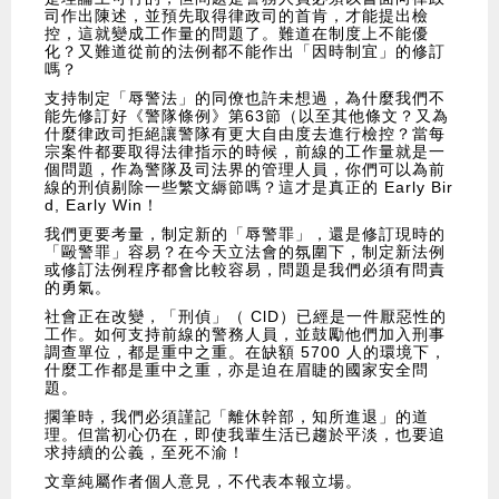
司作出陳述，並預先取得律政司的首肯，才能提出檢
控，這就變成工作量的問題了。難道在制度上不能優
化？又難道從前的法例都不能作出「因時制宜」的修訂
嗎？
支持制定「辱警法」的同僚也許未想過，為什麼我們不
能先修訂好《警隊條例》第63節（以至其他條文？又為
什麼律政司拒絕讓警隊有更大自由度去進行檢控？當每
宗案件都要取得法律指示的時候，前線的工作量就是一
個問題，作為警隊及司法界的管理人員，你們可以為前
線的刑偵剔除一些繁文縟節嗎？這才是真正的 Early Bir
d, Early Win！
我們更要考量，制定新的「辱警罪」，還是修訂現時的
「毆警罪」容易？在今天立法會的氛圍下，制定新法例
或修訂法例程序都會比較容易，問題是我們必須有問責
的勇氣。
社會正在改變，「刑偵」（ ClD）已經是一件厭惡性的
工作。如何支持前線的警務人員，並鼓勵他們加入刑事
調查單位，都是重中之重。在缺額 5700 人的環境下，
什麼工作都是重中之重，亦是迫在眉睫的國家安全問
題。
擱筆時，我們必須謹記「離休幹部，知所進退」的道
理。但當初心仍在，即使我輩生活已趨於平淡，也要追
求持續的公義，至死不渝！
文章純屬作者個人意見，不代表本報立場。