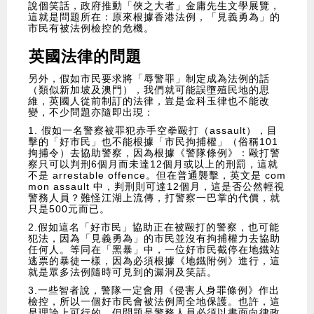
說個笑話，政府推動「俠之大者」金庸先生文學展覽，
這就是問題所在：原來根據香港法例，「見義勇為」的
市民有被法例檢控的危機。
英國法律的問題
另外，假如市民要求將「辱警罪」制定成為法例的話
（類似新加坡及澳門），我們就可能誤墮殖民地的思
維，英國人從前制訂的法律，豈是金科玉律也不能改
變，不少問題亦隨即出現：
1. 假如一名警察被罪犯赤手空拳毆打（assault），目
擊的「好市民」也不能根據「市民拘捕權」（俗稱101
拘捕令）去協助警察，因為根據《警隊條例》：毆打警
察只可以判刑6個月而未達12個月或以上的刑罰，這就
不是 arrestable offence。但在普通襲擊，英文是 com
mon assault 中，判刑則可達12個月，這是否公然輕視
警務人員？難怪江湖上流傳，打警察一巴掌的代價，就
只是500元而已。
2.假如這名「好市民」協助正在被毆打的警察，也可能
犯法，因為「見義勇為」的市民並沒有拘捕權力去協助
任何人。等同在「黑暴」中，一位好市民截停在地鐵站
逃票的暴徒一樣，因為必須根據《地鐵附例》進行，這
就是眾多法例隨時可見到的漏洞及笑話。
3.一些智者說，警隊一定會用《侵害人身罪條例》作出
檢控，所以一個好市民會被法例周全地保護。也許，這
是理論上可行的，但問題是警務人員必須以書面向律政