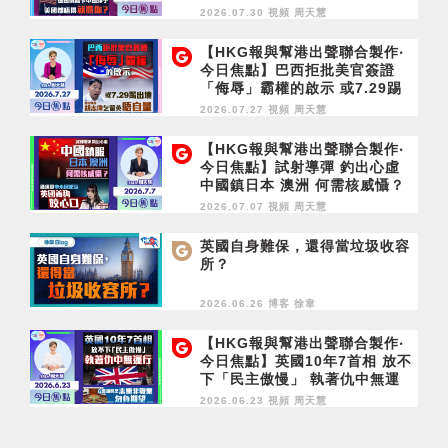
卡中國脖子 美國都唔得就憑
2026.07.30 視頻
周天慧
你？
【HKG報與幫港出聲聯合製作‧
今日焦點】巴西拒批美官簽證
「侮辱」霸權的啟示 或7.29踢
出境 胡志偉乞留英唔自量
2026.07.27 視頻
周天慧
【HKG報與幫港出聲聯合製作‧
今日焦點】試射導彈 釣出心虛
中國鎮日本 澳洲 何需核威懾？
通緝犯申永居起弶 英國養狗咬
2026.07.07 視頻
周天慧
心口
英國自身難保，還得當垃圾收容
所？
2026.06.26 博客
徐韋
【HKG報與幫港出聲聯合製作‧
今日焦點】英國10年7首相 放不
下「民主傲慢」 執著仇中無運
行 立會議員是志業非職業 勿負
2026.06.23 視頻
周天慧
期望