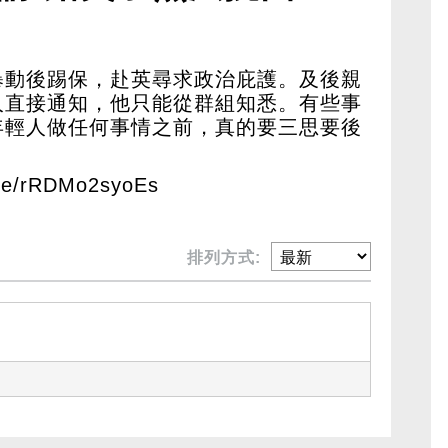
暴動後踢保，赴英尋求政治庇護。及後親
人直接通知，他只能從群組知悉。有些事
年輕人做任何事情之前，真的要三思要後
e/rRDMo2syoEs
排列方式: