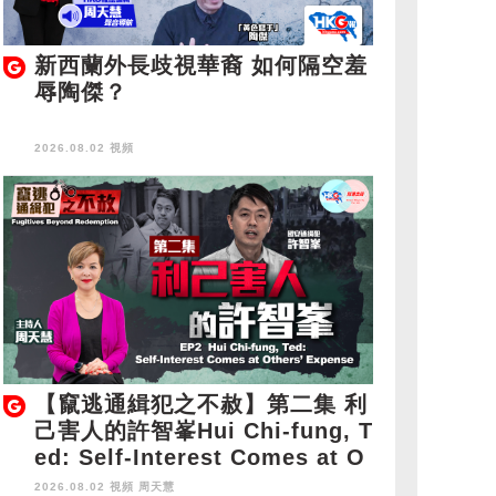
新西蘭外長歧視華裔 如何隔空羞
辱陶傑？
2026.08.02 視頻
【竄逃通緝犯之不赦】第二集 利
己害人的許智峯Hui Chi-fung, T
ed: Self-Interest Comes at O
thers' Expense
2026.08.02 視頻
周天慧