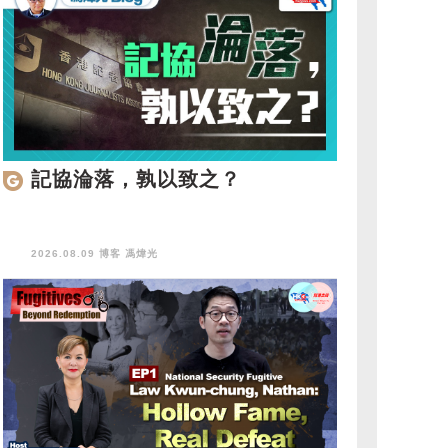
記協淪落，孰以致之？
2026.08.09 博客
馮煒光