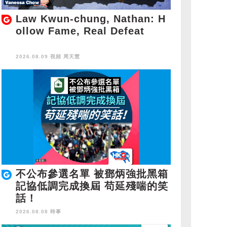
Law Kwun-chung, Nathan: H
ollow Fame, Real Defeat
2026.08.09 視頻
周天慧
不公布參選名單 被鄧炳強批黑箱
記協低調完成換屆 苟延殘喘的笑
話！
2026.08.08 時事