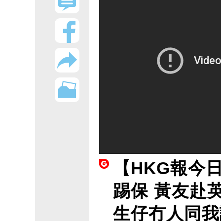
【HKG報今
踢保 黃友赴
生仔冇人同我