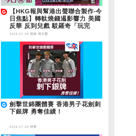
【HKG報與幫港出聲聯合製作‧今
日焦點】轉軚燒錢遏影響力 美國
反華 反到兒戲 駁羅奇「玩完
論」 香港唔靠中國 唔通靠美
2026.07.29 視頻
周天慧
國？
劍擊世錦團體賽 香港男子花劍刺
下銀牌 勇奪佳績！
2026.07.28 時事