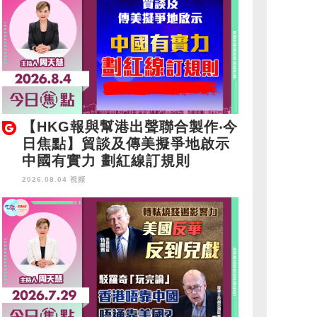
【HKG報與幫港出聲聯合製作‧今
日焦點】貿談及傳美擬爭地啟示
中國有實力 劃紅線訂規則
2026.08.04 視頻