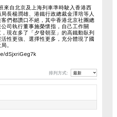
，首班來自北京及上海列車準時駛入香港西
局局長楊潤雄、港鐵行政總裁金澤培等人
旅客們都讚口不絕，其中香港北京社團總
限公司執行董事施榮懷指，自己工作關
京，現在多了「夕發朝至」的高鐵動臥列
靈活性更強、選擇性更多，充分體現了國
大局。
be/dSjxriGeg7k
排列方式: