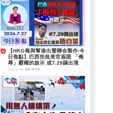
【HKG報與幫港出聲聯合製作‧今
日焦點】巴西拒批美官簽證 「侮
辱」霸權的啟示 或7.29踢出境
胡志偉乞留英唔自量
2026.07.27 視頻
周天慧