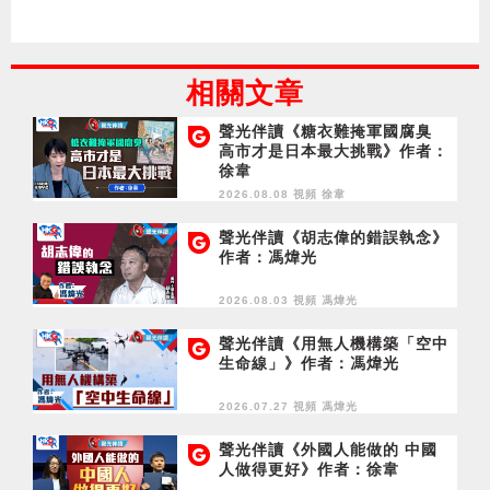
相關文章
聲光伴讀《糖衣難掩軍國腐臭
高市才是日本最大挑戰》作者：
徐韋
2026.08.08 視頻
徐韋
聲光伴讀《胡志偉的錯誤執念》
作者：馮煒光
2026.08.03 視頻
馮煒光
聲光伴讀《用無人機構築「空中
生命線」》作者：馮煒光
2026.07.27 視頻
馮煒光
聲光伴讀《外國人能做的 中國
人做得更好》作者：徐韋