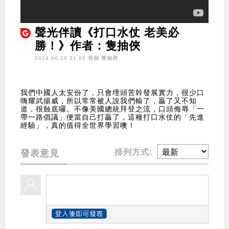
聲光伴讀《打口水仗 老美必
勝！》作者：隻抽俠
2024.06.10 21:00 視頻
隻抽俠
我們中國人太安份了，只會埋頭苦幹發展實力，很少口
嗨耀武揚威，所以常常被人說我們輸了，贏了又不知
道，很蝕底囉。不像美國總統拜登之流，口頭侮辱「一
帶一路倡議」便當自己打贏了，這種打口水仗的「先進
經驗」，真的值得全世界學習噢！
排列方式:
發表意見