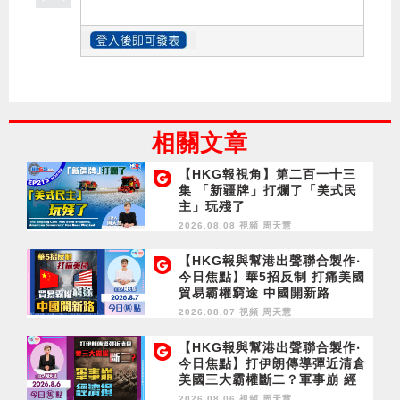
相關文章
【HKG報視角】第二百一十三
集 「新疆牌」打爛了「美式民
主」玩殘了
2026.08.08 視頻
周天慧
【HKG報與幫港出聲聯合製作‧
今日焦點】華5招反制 打痛美國
貿易霸權窮途 中國開新路
2026.08.07 視頻
周天慧
【HKG報與幫港出聲聯合製作‧
今日焦點】打伊朗傳導彈近清倉
美國三大霸權斷二？軍事崩 經
濟損
2026.08.06 視頻
周天慧