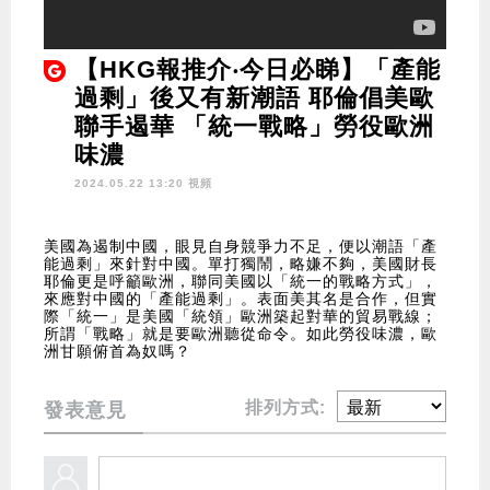
【HKG報推介‧今日必睇】「產能
過剩」後又有新潮語 耶倫倡美歐
聯手遏華 「統一戰略」勞役歐洲
味濃
2024.05.22 13:20 視頻
美國為遏制中國，眼見自身競爭力不足，便以潮語「產
能過剩」來針對中國。單打獨鬧，略嫌不夠，美國財長
耶倫更是呼籲歐洲，聯同美國以「統一的戰略方式」，
來應對中國的「產能過剩」。表面美其名是合作，但實
際「統一」是美國「統領」歐洲築起對華的貿易戰線；
所謂「戰略」就是要歐洲聽從命令。如此勞役味濃，歐
洲甘願俯首為奴嗎？
排列方式:
發表意見