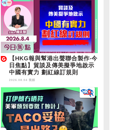
【HKG報與幫港出聲聯合製作‧今
日焦點】貿談及傳美擬爭地啟示
中國有實力 劃紅線訂規則
2026.08.04 視頻