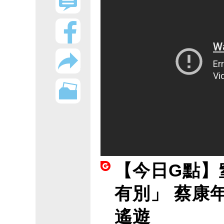
【今日G點】
有別」 蔡康
遙遊