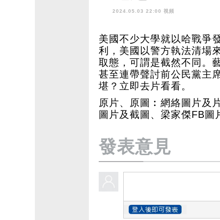
2024.05.03 22:00 視頻
美國不少大學就以哈戰爭
利，美國以警方執法清場
取態，可謂是截然不同。
甚至連帶聲討前公民黨主
堪？立即去片看看。
原片、原圖︰網絡圖片及片
圖片及截圖、梁家傑FB圖
發表意見