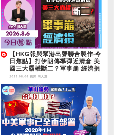
【HKG報與幫港出聲聯合製作‧今
日焦點】打伊朗傳導彈近清倉 美
國三大霸權斷二？軍事崩 經濟損
2026.08.06 視頻
周天慧