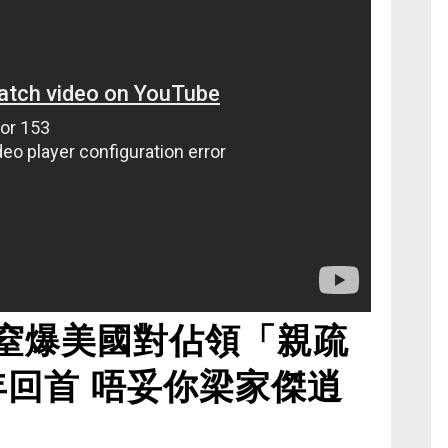
窒爆美國對佔領「親疏
年回首 唔妥你梁家傑逍