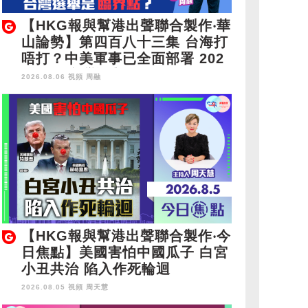
【HKG報與幫港出聲聯合製作‧華
山論勢】第四百八十三集 台海打
唔打？中美軍事已全面部署 202
8年1月台灣選舉是臨界點？
2026.08.06 視頻
周融
【HKG報與幫港出聲聯合製作‧今
日焦點】美國害怕中國瓜子 白宮
小丑共治 陷入作死輪迴
2026.08.05 視頻
周天慧