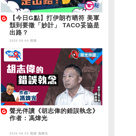
【今日G點】打伊朗冇晒符 美軍
頹到要徵「妙計」 TACO妥協是
出路？
2026.08.04 視頻
聲光伴讀《胡志偉的錯誤執念》
作者：馮煒光
2026.08.03 視頻
馮煒光