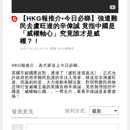
【HKG報推介•今日必睇】強遣難
民去盧旺達的辛偉誠 竟指中國是
「威權軸心」究竟誰才是威
權？！
2024.04.25 20:30 視頻
HKG報製作
HKG報推介，為大家送上今日必睇。
英國不顧國際反對，通過了《盧旺達遣返法》，正式允
許政府把尋求難民庇護的非法入境者，移送至非洲盧旺
達。而諷刺的是，大力推動有關法案、對弱勢難民肆無
忌憚行使威權主義的英國首相辛偉誠，竟然無理指控中
國是「威權軸心國」。一齊去片，看看辛偉誠是多麼虛
偽！
排列方式:
發表意見