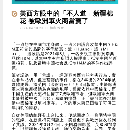
美西方眼中的「不人道」新疆棉
花 被歐洲軍火商當寶了
2024.04.13 20:00 博客
徐韋
「一邊想在中國市場賺錢，一邊又用謊言攻擊中國？H&
M正符合其品牌的字母縮寫：荒（Huang）謬（Mi
u）」！這段話是2021年3月，一名央視主播對於瑞典
品牌H&M，以無中生有的所謂人權理由，抵制中國的新
疆棉花，以及當時中國社會反抵制H&M的事件作出評
價。
筆者認為，用「荒謬」一詞形容美西方的卑劣行為，實
在非常貼切。但更荒謬的事件，卻在3年後的2024年被
媒體踢爆。據英國《金融時報》4月8日報道，由於歐洲
軍火商生產援助烏克蘭的炮彈，極度依賴中國棉花，而
中國生產的火藥棉佔據了7成歐洲市場，但歐洲軍火商
出於對被中國「卡頸」風險的擔憂，正「盡可能多地採
購中國棉花以填補庫存」，有的軍火商已囤積了可供三
年消耗的庫存。
自從美國總統拜登上台以來，便試圖建立一條圍堵中國
的戰線。在新疆棉花問題上，美國似乎與歐洲盟友找到
了共識。2021年3月22日，美國聯同歐盟、英國和加拿
大，以新疆棉花違反人權、強迫勞動為由，在同一天宣