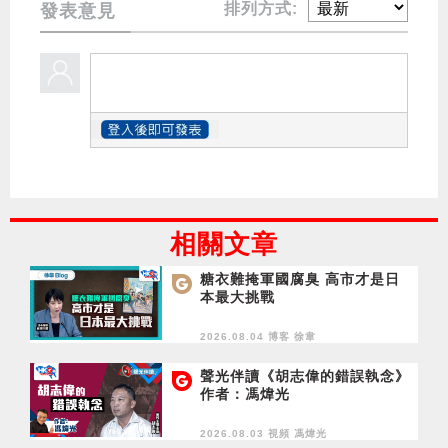
排列方式:
發表意見
相關文章
糖衣難掩軍國腐臭 高市才是日
本最大挑戰
2026.08.04 博客
徐韋
聲光伴讀《胡志偉的錯誤執念》
作者：馮煒光
2026.08.03 視頻
馮煒光