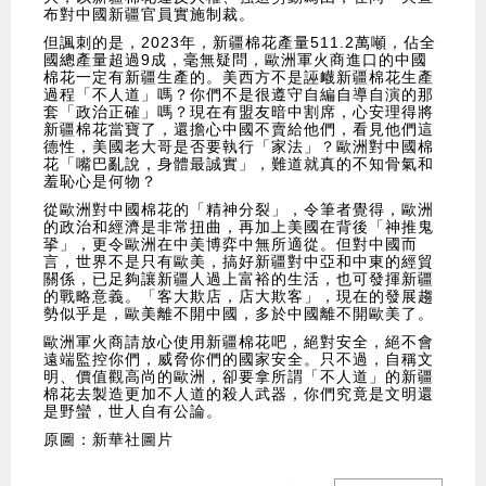
布對中國新疆官員實施制裁。
但諷刺的是，2023年，新疆棉花產量511.2萬噸，佔全
國總產量超過9成，毫無疑問，歐洲軍火商進口的中國
棉花一定有新疆生產的。美西方不是誣衊新疆棉花生產
過程「不人道」嗎？你們不是很遵守自編自導自演的那
套「政治正確」嗎？現在有盟友暗中割席，心安理得將
新疆棉花當寶了，還擔心中國不賣給他們，看見他們這
德性，美國老大哥是否要執行「家法」？歐洲對中國棉
花「嘴巴亂說，身體最誠實」，難道就真的不知骨氣和
羞恥心是何物？
從歐洲對中國棉花的「精神分裂」，令筆者覺得，歐洲
的政治和經濟是非常扭曲，再加上美國在背後「神推鬼
㧬」，更令歐洲在中美博弈中無所適從。但對中國而
言，世界不是只有歐美，搞好新疆對中亞和中東的經貿
關係，已足夠讓新疆人過上富裕的生活，也可發揮新疆
的戰略意義。「客大欺店，店大欺客」，現在的發展趨
勢似乎是，歐美離不開中國，多於中國離不開歐美了。
歐洲軍火商請放心使用新疆棉花吧，絕對安全，絕不會
遠端監控你們，威脅你們的國家安全。只不過，自稱文
明、價值觀高尚的歐洲，卻要拿所謂「不人道」的新疆
棉花去製造更加不人道的殺人武器，你們究竟是文明還
是野蠻，世人自有公論。
原圖：新華社圖片