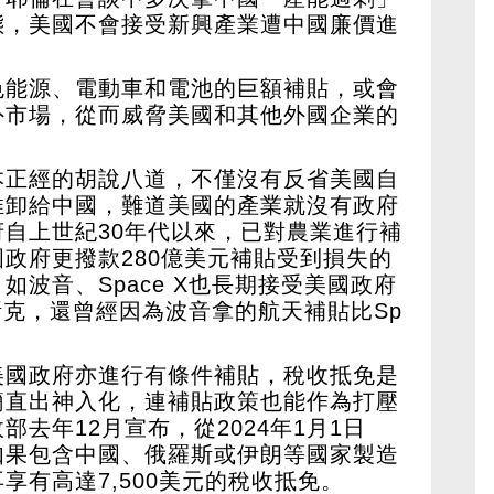
態，美國不會接受新興產業遭中國廉價進
色能源、電動車和電池的巨額補貼，或會
外市場，從而威脅美國和其他外國企業的
本正經的胡說八道，不僅沒有反省美國自
推卸給中國，難道美國的產業就沒有政府
自上世紀30年代以來，已對農業進行補
政府更撥款280億美元補貼受到損失的
波音、Space X也長期接受美國政府
馬斯克，還曾經因為波音拿的航天補貼比Sp
美國政府亦進行有條件補貼，稅收抵免是
簡直出神入化，連補貼政策也能作為打壓
去年12月宣布，從2024年1月1日
如果包含中國、俄羅斯或伊朗等國家製造
享有高達7,500美元的稅收抵免。