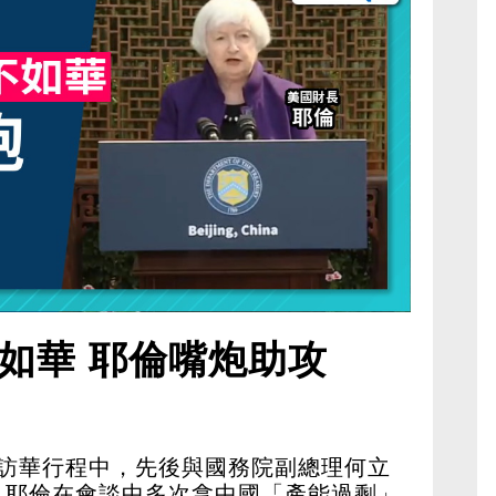
如華 耶倫嘴炮助攻
的訪華行程中，先後與國務院副總理何立
。耶倫在會談中多次拿中國「產能過剩」