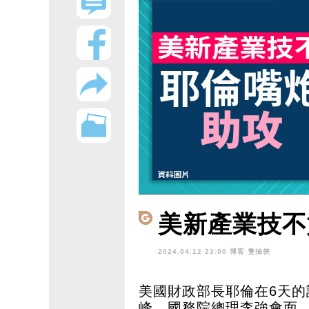
美新產業技不
2024.04.12 23:00 博客
隻抽俠
美國財政部長耶倫在6天
峰、國務院總理李強會面