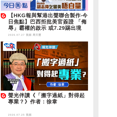
【HKG報與幫港出聲聯合製作‧今
日焦點】巴西拒批美官簽證 「侮
辱」霸權的啟示 或7.29踢出境
胡志偉乞留英唔自量
2026.07.27 視頻
周天慧
聲光伴讀《「搬字過紙」對得起
專業？》作者：徐韋
2026.07.25 視頻