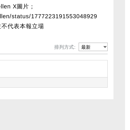
ellen X圖片；
Yellen/status/1777223191553048929
並不代表本報立場
排列方式: