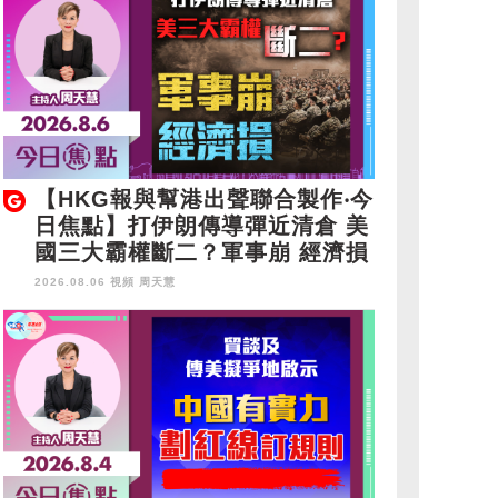
【HKG報與幫港出聲聯合製作‧今
日焦點】打伊朗傳導彈近清倉 美
國三大霸權斷二？軍事崩 經濟損
2026.08.06 視頻
周天慧