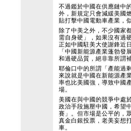
不過鑑於中國在供應鏈中
外，新規定只會減緩美國
貼打擊中國電動車產業，
除了中美之外，不少國家
需自身硬」，如果沒有過
正如中國駐美大使謝鋒近
「中國新能源產業蓬勃發
和過硬品質，絕非靠所謂
耶倫口中的所謂「產能過
來說就是中國在新能源產
率也比美國強，導致中國
場。
美國在與中國的競爭中處
政治手段施壓中國，希望
賽」。但市場是公平的，
真金白銀投票，老美妄想
車。