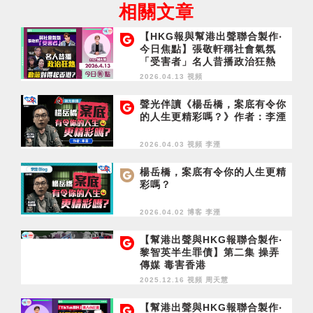
相關文章
【HKG報與幫港出聲聯合製作‧
今日焦點】張敬軒稱社會氣氛
「受害者」名人昔播政治狂熱
動蕩對得起香港？
2026.04.13 視頻
聲光伴讀《楊岳橋，案底有令你
的人生更精彩嗎？》作者：李湮
2026.04.03 視頻
李湮
楊岳橋，案底有令你的人生更精
彩嗎？
2026.04.02 博客
李湮
【幫港出聲與HKG報聯合製作‧
黎智英半生罪債】第二集 操弄
傳媒 毒害香港
2025.12.16 視頻
周天慧
【幫港出聲與HKG報聯合製作‧