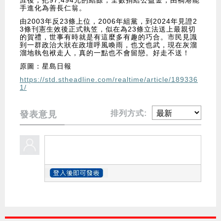
涯後，把97,494元的結餘，全數捐給公益金，由禍港能
手進化為善長仁翁。
由2003年反23條上位，2006年組黨，到2024年見證2
3條刊憲生效後正式執笠，似在為23條立法送上最親切
的賀禮，世事有時就是有這麼多有趣的巧合。市民見識
到一群政治大狀在政壇呼風喚雨，也文也武，現在灰溜
溜地執包袱走人，真的一點也不會留戀。好走不送！
原圖：星島日報
https://std.stheadline.com/realtime/article/189336
1/
排列方式:
發表意見