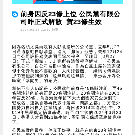
前身因反23條上位 公民黨有限公
司昨正式解散 賀23條生效
2024.03.28 12:30 時事
因為名頭太臭而沒有人願意接班的公民黨，去年5月27
日通過啟動自願清盤，進入「彌留」狀態，去年12月24
日向公司註冊處交表開展除名程序，至昨日（3月27
日）正式「斷氣」，走完所有清盤程序解散，「公民黨
有限公司」自公司名冊中除名。作為亡黨主席的梁家傑
似乎化身為他不喜歡的「人肉錄音機」，繼續向傳媒說
那句被他說到爛的「也無風雨也無情」，來形容身為公
民黨「落閘男」的感受。
相信不少人仍記得，公民黨的前身是45條關注組，而45
條關注組的前身正是23條關注組。23條關注組在2003
年盲反23條，為香港長年留下大大個國家安全漏洞而一
戰成名，連累香港再做多廿幾年「間諜之都」，方便外
國勢力自出自入拉幫結派，為日後2014年違法佔中、2
019年黑暴奠定搞事基礎。時至21年後的2024年3月23
日，香港人才看到23條生效，看到國安保護罩終於完整
了。
公民黨做的最後一件真正好事，就是在結束18年禍港生