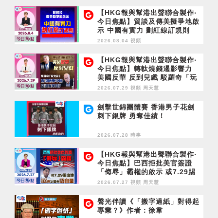
【HKG報與幫港出聲聯合製作‧
今日焦點】貿談及傳美擬爭地啟
示 中國有實力 劃紅線訂規則
2026.08.04 視頻
【HKG報與幫港出聲聯合製作‧
今日焦點】轉軚燒錢遏影響力
美國反華 反到兒戲 駁羅奇「玩
完論」 香港唔靠中國 唔通靠美
2026.07.29 視頻
周天慧
國？
劍擊世錦團體賽 香港男子花劍
刺下銀牌 勇奪佳績！
2026.07.28 時事
【HKG報與幫港出聲聯合製作‧
今日焦點】巴西拒批美官簽證
「侮辱」霸權的啟示 或7.29踢
出境 胡志偉乞留英唔自量
2026.07.27 視頻
周天慧
聲光伴讀《「搬字過紙」對得起
專業？》作者：徐韋