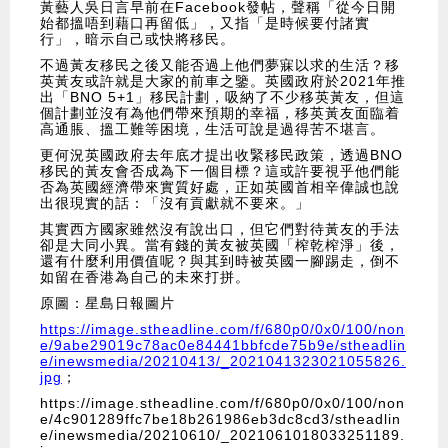
黃藝人吳日言早前在Facebook發帖，聲稱「從今日開
始都搵唔到藉口再留低」，又指「是時候要付諸實
行」，暗示自己或快將移民。
不過黃友移民之後又能否過上他們夢寐以求的生活？移
英黃友或許就是大家的前車之鑒。英國政府於2021年推
出「BNO 5+1」移民計劃，吸納了不少移英黃友，但這
個計劃並沒有為他們帶來預期的幸福，移英黃友面臨着
高通脹、搵工難等困境，生活可說是過得苦不堪言。
更何況英國政府去年底才提出收緊移民政策，透過BNO
移民的黃友會否成為下一個目標？這或許要視乎他們能
否為英國經濟帶來實質好處，正如英國首相辛偉誠也說
出很現實的話：「沒有貢獻就不要來。」
其實西方國家雖然沒有說出口，但它們對待黃友的手法
卻是大同小異。當有錢的黃友被英國「榨乾榨淨」後，
還有什麼利用價值呢？與其到時被英國一腳踢走，倒不
如留在香港為自己的未來打拼。
原圖：星島日報圖片
https://image.stheadline.com/f/680p0/0x0/100/non
e/9abe29019c78ac0e84441bbfcde75b9e/stheadlin
e/inewsmedia/20210413/_2021041323021055826.
jpg
；
https://image.stheadline.com/f/680p0/0x0/100/non
e/4c901289ffc7be18b261986eb3dc8cd3/stheadlin
e/inewsmedia/20210610/_2021061018033251189.