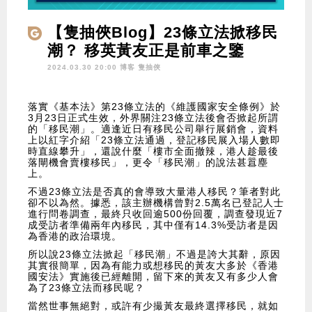
【隻抽俠Blog】23條立法掀移民
潮？ 移英黃友正是前車之鑒
2024.03.30 20:00 博客
隻抽俠
落實《基本法》第23條立法的《維護國家安全條例》於
3月23日正式生效，外界關注23條立法後會否掀起所謂
的「移民潮」。適逢近日有移民公司舉行展銷會，資料
上以紅字介紹「23條立法通過，登記移民展入場人數即
時直線攀升」，還說什麼「樓市全面撤辣，港人趁最後
落閘機會賣樓移民」，更令「移民潮」的說法甚囂塵
上。
不過23條立法是否真的會導致大量港人移民？筆者對此
卻不以為然。據悉，該主辦機構曾對2.5萬名已登記人士
進行問卷調查，最終只收回逾500份回覆，調查發現近7
成受訪者準備兩年內移民，其中僅有14.3%受訪者是因
為香港的政治環境。
所以說23條立法掀起「移民潮」不過是誇大其辭，原因
其實很簡單，因為有能力或想移民的黃友大多於《香港
國安法》實施後已經離開，留下來的黃友又有多少人會
為了23條立法而移民呢？
當然世事無絕對，或許有少撮黃友最終選擇移民，就如