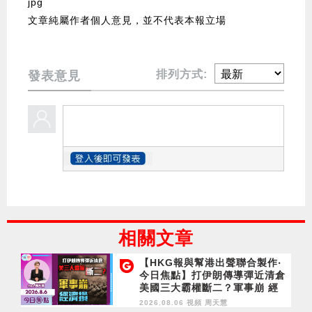
jpg
文章純屬作者個人意見，並不代表本報立場
排列方式:
發表意見
相關文章
【HKG報與幫港出聲聯合製作‧
今日焦點】打伊朗傳導彈近清倉
美國三大霸權斷二？軍事崩 經
濟損
2026.08.06 視頻
周天慧