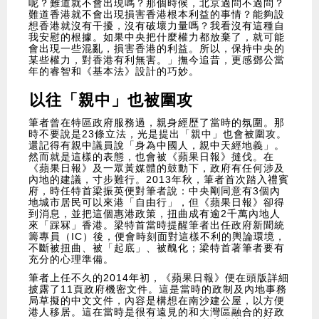
呢？難道就不會出現嗎？那個時候，北京過問不過問？
難道香港就不會出現損害香港根本利益的事情？能夠設
想香港就沒有干擾，沒有破壞力量嗎？我看沒有這種自
我安慰的根據。如果中央把什麼權力都放棄了，就可能
會出現一些混亂，損害香港的利益。所以，保持中央的
某些權力，對香港有利無害。」撫今追昔，更感鄧公當
年的睿智和《基本法》設計的巧妙。
以往「親中」也被圍攻
筆者曾在特區政府服務過，親身經歴了當時的氛圍。那
時不要說是23條立法，光是提出「親中」也會被圍攻。
還記得有親中議員說「身為中國人，親中天經地義」。
然而就是這樣的表態，也會被《蘋果日報》撻伐。在
《蘋果日報》及一眾黃媒體的鼓動下，政府有任何涉及
內地的建議，寸步難行。2013年秋，筆者首次踏入禮賓
府，時任特首梁振英便對筆者說：中央剛同意有3個內
地城市居民可以來港「自由行」，但《蘋果日報》卻得
到消息，並把這個惠港政策，扭曲成有逾2千萬內地人
來「踩冧」香港。梁特首當時提醒筆者出任政府新聞統
籌專員（IC）後，便會時刻面對這樣不利的輿論環境，
不斷被扭曲、被「起底」、被醜化；梁特首著筆者要有
充分的心理準備。
筆者上任不久的2014年初，《蘋果日報》便在頭版詳細
披露了11頁政府機密文件。這是當時的政制及內地事務
局草擬的中文文件，內容是構想在南沙建公屋，以方便
港人移居。這在當時是很有遠見的和大灣區融合的好政