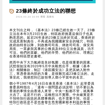
23條終於成功立法的聯想
2024.03.24 16:00 博客
馮煒光
本文刊出之時，《基本法》23條已經生效一天了。23條
立法在本年3月23日生效，特區政府挑選這個日子也真
夠意思的。延宕26年多的23條立法終於完成，香港終於
完成其憲制責任，不再成為我國國家安全的蟻穴，特區
政府由特首以降，到政務司司長、律政司司長、保安局
局長、一眾參與其事的公務員及89位立法會議員，功不
可沒。他們的貢獻、他們的辛勞、他們的付出、理應記
在香港特區歴史書裡。
然而中央下大力氣締造良好氛圍，也是很重要的因素。
試想假如沒有2020年5月中央毅然出手，根據《基本
法》相關條款，制訂《港區國安法》及把其納入附件
三，單憑香港內部的力量，是很難完成23條立法的。走
筆至此，我便想到已故領導人鄧小平當年的名言。
鄧小平1987年4月16日在會見香港《基本法》起草委員
會委員時指出，「還有一個問題必須說明：切不要以為
香港的事情全由香港人來管，中央一點都不管，就萬事
大吉了。這是不行的，這種想法不實際。中央確實是不
干預特別行政區的具體事務的，也不需要干預。但是，
特別行政區是不是也會發生危害國家根本利益的事情