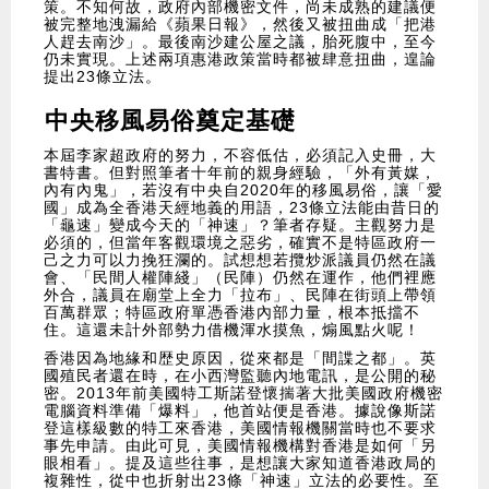
策。不知何故，政府內部機密文件，尚未成熟的建議便
被完整地洩漏給《蘋果日報》，然後又被扭曲成「把港
人趕去南沙」。最後南沙建公屋之議，胎死腹中，至今
仍未實現。上述兩項惠港政策當時都被肆意扭曲，遑論
提出23條立法。
中央移風易俗奠定基礎
本屆李家超政府的努力，不容低估，必須記入史冊，大
書特書。但對照筆者十年前的親身經驗，「外有黃媒，
內有內鬼」，若沒有中央自2020年的移風易俗，讓「愛
國」成為全香港天經地義的用語，23條立法能由昔日的
「龜速」變成今天的「神速」？筆者存疑。主觀努力是
必須的，但當年客觀環境之惡劣，確實不是特區政府一
己之力可以力挽狂瀾的。試想想若攬炒派議員仍然在議
會、「民間人權陣綫」（民陣）仍然在運作，他們裡應
外合，議員在廟堂上全力「拉布」、民陣在街頭上帶領
百萬群眾；特區政府單憑香港內部力量，根本抵擋不
住。這還未計外部勢力借機渾水摸魚，煽風點火呢！
香港因為地緣和歴史原因，從來都是「間諜之都」。英
國殖民者還在時，在小西灣監聽內地電訊，是公開的秘
密。2013年前美國特工斯諾登懷揣著大批美國政府機密
電腦資料準備「爆料」，他首站便是香港。據說像斯諾
登這樣級數的特工來香港，美國情報機關當時也不要求
事先申請。由此可見，美國情報機構對香港是如何「另
眼相看」。提及這些往事，是想讓大家知道香港政局的
複雜性，從中也折射出23條「神速」立法的必要性。至