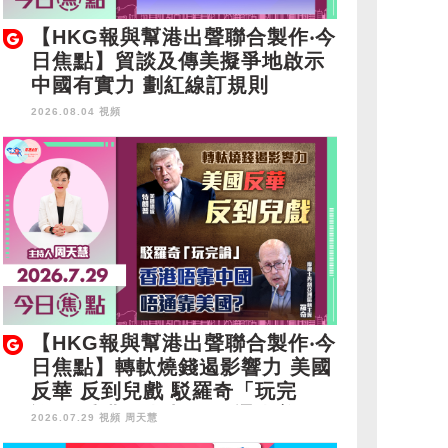
【HKG報與幫港出聲聯合製作‧今
日焦點】貿談及傳美擬爭地啟示
中國有實力 劃紅線訂規則
2026.08.04 視頻
【HKG報與幫港出聲聯合製作‧今
日焦點】轉軚燒錢遏影響力 美國
反華 反到兒戲 駁羅奇「玩完
論」 香港唔靠中國 唔通靠美
2026.07.29 視頻
周天慧
國？