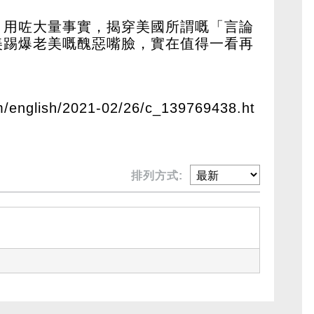
引用咗大量事實，揭穿美國所謂嘅「言論
美踢爆老美嘅醜惡嘴臉，實在值得一看再
m/english/2021-02/26/c_139769438.ht
排列方式: