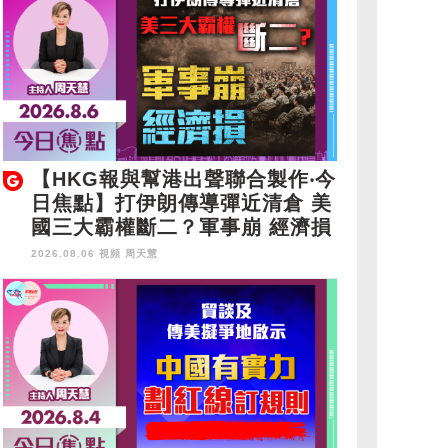
【HKG報與幫港出聲聯合製作‧今
日焦點】打伊朗傳導彈近清倉 美
國三大霸權斷二？軍事崩 經濟損
2026.08.06 視頻
周天慧