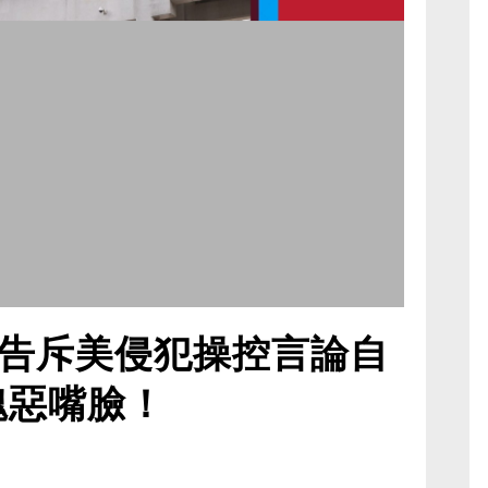
告斥美侵犯操控言論自
醜惡嘴臉！