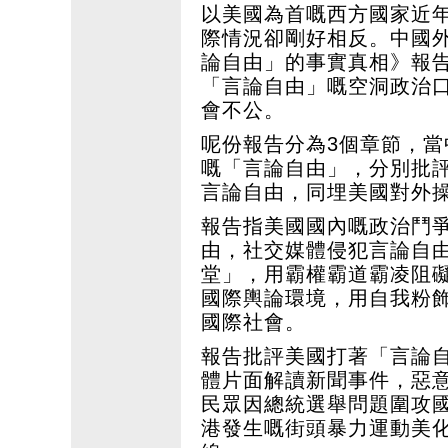
以美國為首嘅西方國家近
際情況卻剛好相反。中國外
論自由」的事實真相》報
「言論自由」嘅空洞政治
會不公。
呢份報告分為3個章節，
嘅「言論自由」，分別批
言論自由，同埋美國對外
報告指美國國內嘅政治鬥
由，社交媒體侵犯言論自
堂」，用霸權霸道霸凌阻
國際輿論環境，用自我粉
國際社會。
報告批評美國打著「言論
體片面解讀新聞事件，惡
民眾因總統選舉問題圍攻
港發生嘅街頭暴力運動美