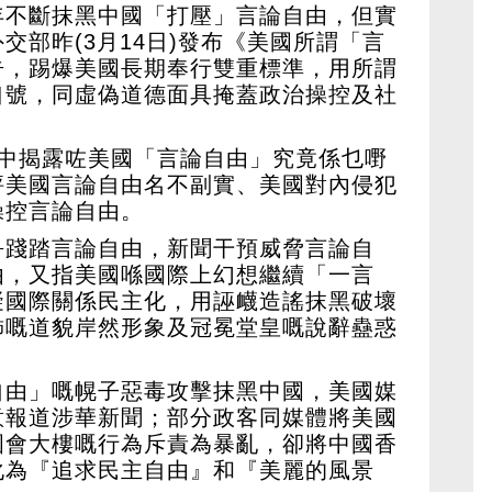
年不斷抹黑中國「打壓」言論自由，但實
交部昨(3月14日)發布《美國所謂「言
告，踢爆美國長期奉行雙重標準，用所謂
口號，同虛偽道德面具掩蓋政治操控及社
當中揭露咗美國「言論自由」究竟係乜嘢
評美國言論自由名不副實、美國對內侵犯
操控言論自由。
爭踐踏言論自由，新聞干預威脅言論自
由，又指美國喺國際上幻想繼續「一言
礙國際關係民主化，用誣衊造謠抹黑破壞
飾嘅道貌岸然形象及冠冕堂皇嘅說辭蠱惑
自由」嘅幌子惡毒攻擊抹黑中國，美國媒
意報道涉華新聞；部分政客同媒體將美國
國會大樓嘅行為斥責為暴亂，卻將中國香
化為『追求民主自由』和『美麗的風景