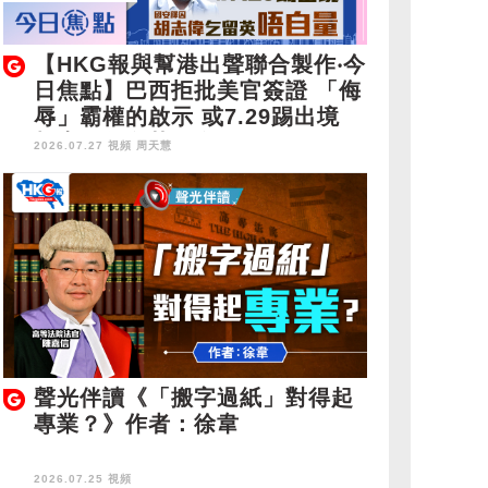
【HKG報與幫港出聲聯合製作‧今
日焦點】巴西拒批美官簽證 「侮
辱」霸權的啟示 或7.29踢出境
胡志偉乞留英唔自量
2026.07.27 視頻
周天慧
聲光伴讀《「搬字過紙」對得起
專業？》作者：徐韋
2026.07.25 視頻