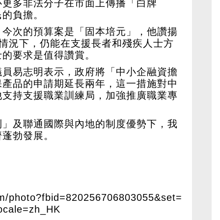
心更多非法分子在市面上傳播「白牌
民的負擔。
，今次的預算案是「固本培元」，他讚揚
億的情況下，仍能在支援長者和殘疾人士方
士的要求是值得讚賞。
議員易志明表示，政府將「中小企融資擔
保產品的申請期延長兩年，這一措施對中
他支持支援職業訓練局，加強推廣職業專
制」及聯通國際與內地的制度優勢下，我
濟蓬勃發展。
om/photo?fbid=820256706803055&set=
ocale=zh_HK