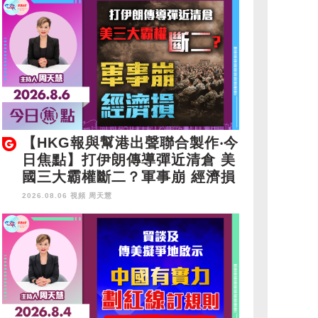
【HKG報與幫港出聲聯合製作‧今
日焦點】打伊朗傳導彈近清倉 美
國三大霸權斷二？軍事崩 經濟損
2026.08.06 視頻
周天慧