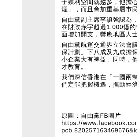
子獲利空間就越多，他擔
煙」，而且會加重基層市
自由黨副主席李鎮強認為
在財政赤字超過1,000
面增加開支，響應地區人
自由黨航運交通界立法會
保計劃」下八成及九成擔
小企業大有裨益。同時，
才教育。
我們深信香港在「一國兩
們定能把握機遇，撫動經
原圖：自由黨FB圖片
https://www.facebook.c
pcb.820257163469676&l