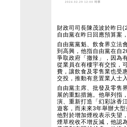
2024.02.29 12:00 時事
財政司司長陳茂波於昨日(
自由黨在昨日回應預算案
自由黨黨魁、飲食界立法
到高興，他指自由黨在自2
爭取政府「撤辣」，因為
從業員在有樓宇有交投，
費，讓飲食及零售業也受
交投，推動有意置業人士
自由黨主席、批發及零售
展的重點措施。他舉列指
演、重新打造「幻彩詠香
遊客，而未來3年舉辦大
他對於增加煙稅表示失望
煙草稅收不增反減，他認