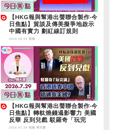
【HKG報與幫港出聲聯合製作‧今
日焦點】貿談及傳美擬爭地啟示
中國有實力 劃紅線訂規則
2026.08.04 視頻
【HKG報與幫港出聲聯合製作‧今
日焦點】轉軚燒錢遏影響力 美國
反華 反到兒戲 駁羅奇「玩完
論」 香港唔靠中國 唔通靠美
2026.07.29 視頻
周天慧