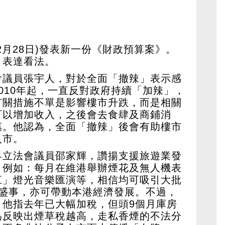
2月28日)發表新一份《財政預算案》。
，表達看法。
會議員張宇人，對於全面「撤辣」表示感
010年起，一直反對政府持續「加辣」，
有關措施不單是影響樓市升跌，而是相關
可以增加收入，之後會去食肆及商鋪消
惠。他認為，全面「撤辣」後會有助樓市
入市。
界立法會議員邵家輝，讚揚支援旅遊業發
，例如：每月在維港舉辦煙花及無人機表
江」燈光音樂匯演等，相信均可吸引大批
型盛事，亦可帶動本港經濟發展。不過，
，他指去年已大幅加稅，但頭9個月庫房
為反映出煙草稅越高，走私香煙的不法分