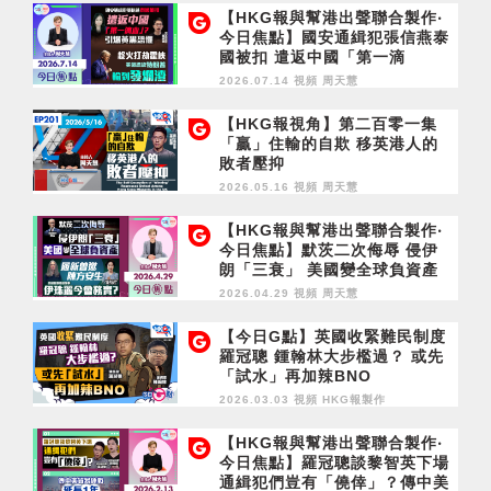
llow Fame, Real Defeat
【HKG報與幫港出聲聯合製作‧
今日焦點】國安通緝犯張信燕泰
國被扣 遣返中國「第一滴
血」？ 引爆黃黑恐懼 趁火打劫
2026.07.14 視頻
周天慧
霍峽 特朗普輸到發爛渣
【HKG報視角】第二百零一集
「贏」住輸的自欺 移英港人的
敗者壓抑
2026.05.16 視頻
周天慧
【HKG報與幫港出聲聯合製作‧
今日焦點】默茨二次侮辱 侵伊
朗「三衰」 美國變全球負資產
履新曾邀陳方安生 伊珠麗今會
2026.04.29 視頻
周天慧
務實？
【今日G點】英國收緊難民制度
羅冠聰 鍾翰林大步檻過？ 或先
「試水」再加辣BNO
2026.03.03 視頻
HKG報製作
【HKG報與幫港出聲聯合製作‧
今日焦點】羅冠聰談黎智英下場
通緝犯們豈有「僥倖」？傳中美