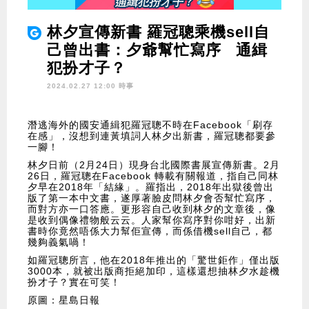
林夕宣傳新書 羅冠聰乘機sell自
己曾出書：夕爺幫忙寫序 通緝
犯扮才子？
2024.02.27 12:00 時事
潛逃海外的國安通緝犯羅冠聰不時在Facebook「刷存
在感」，沒想到連黃填詞人林夕出新書，羅冠聰都要參
一腳！
林夕日前（2月24日）現身台北國際書展宣傳新書。2月
26日，羅冠聰在Facebook 轉載有關報道，指自己同林
夕早在2018年「結緣」。羅指出，2018年出獄後曾出
版了第一本中文書，遂厚著臉皮問林夕會否幫忙寫序，
而對方亦一口答應。更形容自己收到林夕的文章後，像
是收到偶像禮物般云云。人家幫你寫序對你咁好，出新
書時你竟然唔係大力幫佢宣傳，而係借機sell自己，都
幾夠義氣喎！
如羅冠聰所言，他在2018年推出的「驚世鉅作」僅出版
3000本，就被出版商拒絕加印，這樣還想抽林夕水趁機
扮才子？實在可笑！
原圖：星島日報