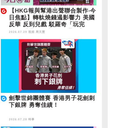
【HKG報與幫港出聲聯合製作‧今
日焦點】轉軚燒錢遏影響力 美國
反華 反到兒戲 駁羅奇「玩完
論」 香港唔靠中國 唔通靠美
2026.07.29 視頻
周天慧
國？
劍擊世錦團體賽 香港男子花劍刺
下銀牌 勇奪佳績！
2026.07.28 時事