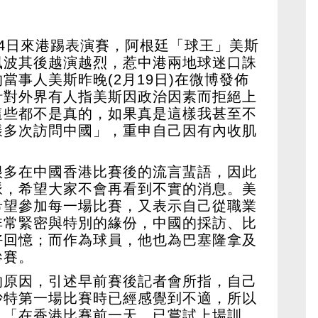
4日來港踢表演賽，阿根廷「球王」美斯
風波其後越演越烈，惹中港兩地球迷口誅
當事人美斯昨晚(2月19日)在微博發佈
針對外界有人指美斯因政治因素而拒絕上
這些都不是真的，如果真是這樣我甚至不
樣多次訪問中國」，重申自己因有內收肌
很多在中國香港比賽後的流言蜚語，因此
脈，希望大家不會再看到不實的消息。美
希望參加每一場比賽，又表示自己從職業
非常緊密與特別的緣份，中國的採訪、比
好回憶；而作為球員，他也為巴塞隆拿及
參賽。
的原因，引述早前賽後記者會所指，自己
沙特第一場比賽時已經感覺到不適，所以
，「在香港比賽前一天，已嘗試上場訓