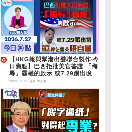
【HKG報與幫港出聲聯合製作‧今
日焦點】巴西拒批美官簽證 「侮
辱」霸權的啟示 或7.29踢出境
胡志偉乞留英唔自量
2026.07.27 視頻
周天慧