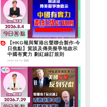
【HKG報與幫港出聲聯合製作‧今
日焦點】貿談及傳美擬爭地啟示
中國有實力 劃紅線訂規則
2026.08.04 視頻