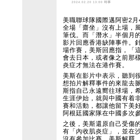
2024.02.20 13:00 時事
美職聯球隊國際邁阿密2月
全場「齋坐」沒有上場，
筆伐。而「潛水」半個月的
影片回應香港缺陣事件。
場作賽，美斯回應指，「
會去日本，或者像之前那
炎症才無法在港作賽。
美斯在影片中表示，聽到
想拍片解釋事件的來龍去
斯指自己永遠嚮往球場，
生涯伊始，就與中國有着
賽和活動，都讓他留下美
阿根廷國家隊在中國多次
之後，美斯還原自己受傷
有「內收肌炎症」，並在
沒有參加比賽。美斯解釋