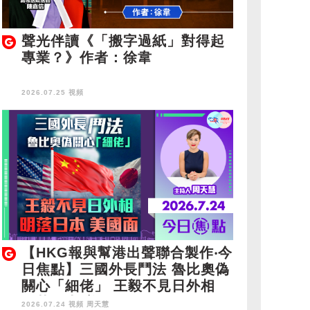
聲光伴讀《「搬字過紙」對得起
專業？》作者：徐韋
2026.07.25 視頻
【HKG報與幫港出聲聯合製作‧今
日焦點】三國外長鬥法 魯比奧偽
關心「細佬」 王毅不見日外相
明落日本 美國面
2026.07.24 視頻
周天慧