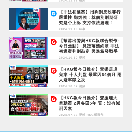
2024.11.21 視頻
【非法初選案】指判刑反映罪行
嚴重性 鄧炳強：就個別刑期研
究是否上訴 支持依法處理！
2024.11.19 時事
【幫港出聲與HKG報聯合製作‧
今日焦點】 見證落鑊終章 非法
初選案判刑敲定 民進黨發戰爭
夢？ 向美購無人機 台青對主戰
2024.10.30 視頻
潑冷水
【HKG報今日推介】童樂居虐
兒案 十人判監 最重囚64個月 兩
人避牢獄之災
2024.10.07 視頻
【HKG報今日推介】聲援理大
暴動案 2男各囚5年 官：沒有減
刑因素
2024.07.23 視頻
HKG報製作