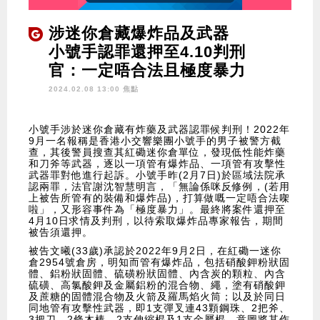
涉迷你倉藏爆炸品及武器
小號手認罪還押至4.10判刑
官：一定唔合法且極度暴力
2024.02.08 13:00 焦點
小號手涉於迷你倉藏有炸藥及武器認罪候判刑！2022年
9月一名報稱是香港小交響樂團小號手的男子被警方截
查，其後警員搜查其紅磡迷你倉單位，發現低性能炸藥
和刀斧等武器，逐以一項管有爆炸品、一項管有攻擊性
武器罪對他進行起訴。小號手昨(2月7日)於區域法院承
認兩罪，法官謝沈智慧明言，「無論係咪反修例，(若用
上被告所管有的裝備和爆炸品)，打算做嘅一定唔合法㗎
啦」，又形容事件為「極度暴力」。最終將案件還押至
4月10日求情及判刑，以待索取爆炸品專家報告，期間
被告須還押。
被告文曦(33歲)承認於2022年9月2日，在紅磡一迷你
倉2954號倉房，明知而管有爆炸品，包括硝酸鉀粉狀固
體、鋁粉狀固體、硫磺粉狀固體、內含炭的顆粒、內含
硫磺、高氯酸鉀及金屬鋁粉的混合物、繩，塗有硝酸鉀
及蔗糖的固體混合物及火箭及羅馬焰火筒；以及於同日
同地管有攻擊性武器，即1支彈叉連43顆鋼珠、2把斧、
3把刀、2條木棒、2支伸縮棍及1支金屬棍，意圖將其作