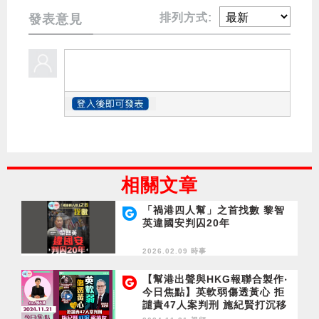
排列方式:
發表意見
相關文章
「禍港四人幫」之首找數 黎智
英違國安判囚20年
2026.02.09 時事
【幫港出聲與HKG報聯合製作‧
今日焦點】英軟弱傷透黃心 拒
譴責47人案判刑 施紀賢打沉移
英友