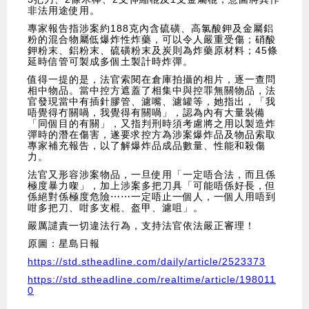
非法用途使用。
專家報告指涉案約188克內含硫磺、高氯酸鉀及金屬鋁
粉的混合物屬低爆炸性炸藥，可以令人嚴重受傷；硝酸
鉀粉末、鋁粉末、硫磺粉末及炭則為炸藥原材料；45條
延時信管可製成多個土製計時炸彈。
值得一提的是，法官索閱在倉庫拍攝的相片，逐一查問
相中物品。當中控方遮蓋了相集中與控罪無關物品，法
官發現當中有插針膠管、濾嘴、濾罐等，她指出，「我
唔覺得冇關喎，我覺得有關喎」，認為內有大量裝備
「同個目的有關」，又指判刑時須考慮將之用以製造炸
彈時的潛在傷害，遂要求控方為涉案爆炸品及物品索取
專家補充報告，以了解爆炸品成品數量、性能和殺傷
力。
法官又形容涉案物品，一旦使用「一定唔合法，而且係
極度暴力㗎」，加上涉案多把刀具「可能唔係好長，但
係絕對係極度危險⋯⋯一定唔止一個人，一個人用唔到
咁多把刀、咁多支棍、盔甲、濾咀」。
嚴厲譴責一切違法行為，支持法官依法嚴正審理！
原圖：星島日報
https://std.stheadline.com/daily/article/2523373
https://std.stheadline.com/realtime/article/198011
0