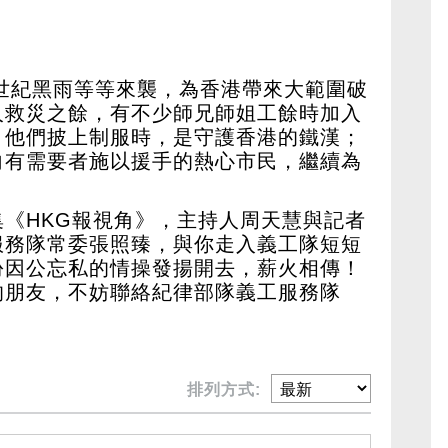
、世紀黑雨等等來襲，為香港帶來大範圍破
人救災之餘，有不少師兄師姐工餘時加入
，他們披上制服時，是守護香港的鐵漢；
向有需要者施以援手的熱心市民，繼續為
《HKG報視角》，主持人周天慧與記者
服務隊常委張照臻，與你走入義工隊短短
份因公忘私的情操發揚開去，薪火相傳！
的朋友，不妨聯絡紀律部隊義工服務隊
排列方式: