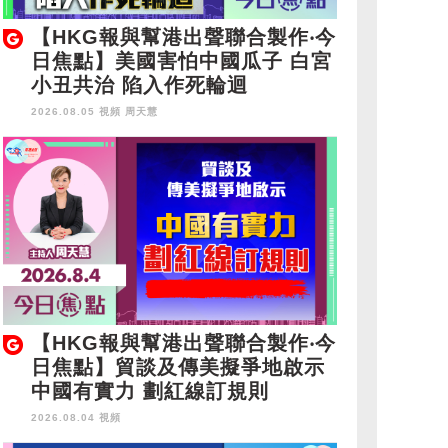
【HKG報與幫港出聲聯合製作‧今
日焦點】美國害怕中國瓜子 白宮
小丑共治 陷入作死輪迴
2026.08.05 視頻
周天慧
【HKG報與幫港出聲聯合製作‧今
日焦點】貿談及傳美擬爭地啟示
中國有實力 劃紅線訂規則
2026.08.04 視頻