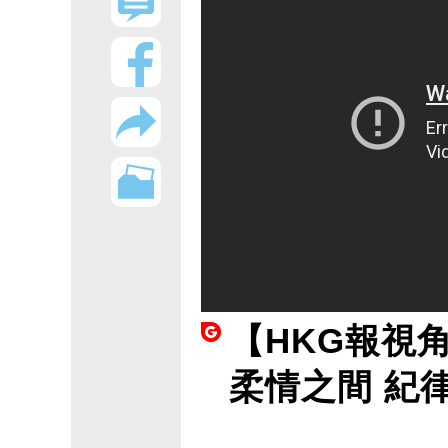
【HKG報視
柔情之間 紀