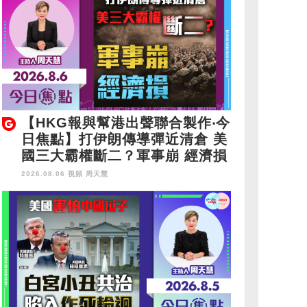
【HKG報與幫港出聲聯合製作‧今
日焦點】打伊朗傳導彈近清倉 美
國三大霸權斷二？軍事崩 經濟損
2026.08.06 視頻
周天慧