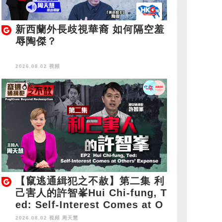
新西蘭外長歧視華裔 如何隔空羞
辱陶傑？
2026.08.02 視頻
【竄逃通緝犯之不赦】第二集 利
己害人的許智峯Hui Chi-fung, T
ed: Self-Interest Comes at O
thers' Expense
2026.08.02 視頻
周天慧