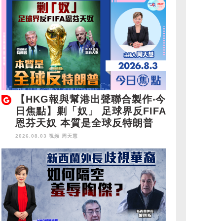
【HKG報與幫港出聲聯合製作‧今
日焦點】剿「奴」 足球界反FIFA
恩芬天奴 本質是全球反特朗普
2026.08.03 視頻
周天慧