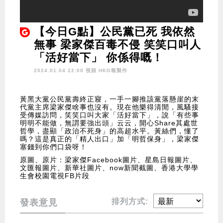
【今日G點】公民黨已死 我依然
無事 梁家傑百毒不侵 笑笑口叫人
「活好當下」 你係得嘅！
2024.01.04 22:00 視頻
HKG報製作
黃黑大黨公民黨壽終正寢，一手一腳推該黨落懸崖的末
代黨主席梁家傑啥事也沒有。現在他樂得清閒，風騷接
受傳媒訪問，笑笑口叫大家「活好當下」，說「有些事
明明不能做，無謂要強出頭」云云，開心Share其處世
哲學，盡顯「政治不死身」的高超水平。黃絲們，懂了
嗎？這是真正的「精人出口」加「明哲保身」，梁家傑
塞錢到你們口袋呀！
原圖、原片：梁家傑Facebook圖片、星島日報圖片、
文匯報圖片、新華社圖片、now新聞截圖、香港大學學
生會校園電視FB片段
排列方式:
發表意見