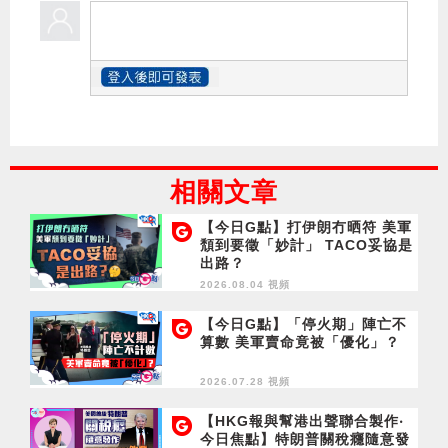
相關文章
【今日G點】打伊朗冇晒符 美軍
頹到要徵「妙計」 TACO妥協是
出路？
2026.08.04 視頻
【今日G點】「停火期」陣亡不
算數 美軍賣命竟被「優化」？
2026.07.28 視頻
【HKG報與幫港出聲聯合製作‧
今日焦點】特朗普關稅癮隨意發