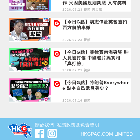
作 只因美國規則夠惡 又有笑料
出獄赴英尋庇 英曾扣押極致羞
2026.07.23 視頻
周天慧
辱
【今日G點】胡志偉赴英曾遭扣
西方前的卑微
2026.07.23 視頻
【今日G點】菲律賓南海碰瓷 呻
人員被打傷 中國發片揭實相
「真打臉」
2026.07.21 視頻
【今日G點】特朗普Everywher
e 點令自己遺臭美史？
2026.07.16 視頻
關於我們
私隱政策及免責聲明
HKGPAO.COM LIMITED